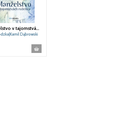
Manželstvo v tajomstvách ruženca
dzka|Kamil Dąbrowski