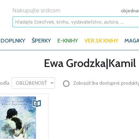
Nakupujte srdcom
objedna
 DOPLNKY
ŠPERKY
E-KNIHY
VER.SK KNIHY
MAGA
Ewa Grodzka|Kamil
podľa
Zobraziť iba dostupné produkt