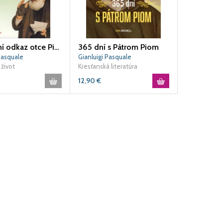
Duchovní odkaz otce Pia 2
365 dní s Pátrom Piom
Pasquale
Gianluigi Pasquale
život
Kresťanská literatúra
12,90
€