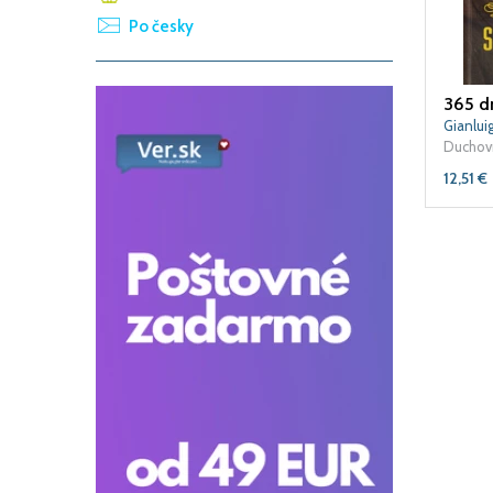
Po česky
365 d
Gianlui
Duchovn
12,51
€