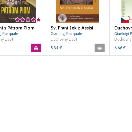
ní s Pátrom Piom
Sv. František z Assisi
gi Pasquale
Gianluigi Pasquale
Gianluigi 
ý život
Duchovný život
Duchovný 
5,34
€
6,66
€