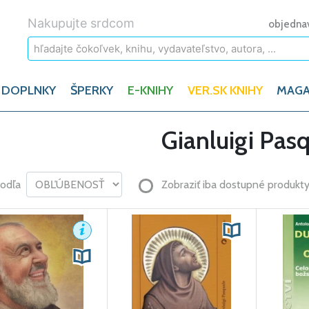
Nakupujte srdcom
objedna
 DOPLNKY
ŠPERKY
E-KNIHY
VER.SK KNIHY
MAGA
Gianluigi Pas
podľa
Zobraziť iba dostupné produkt