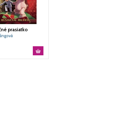
né prasiatko
wlingová