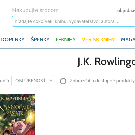
Nakupujte srdcom
objedna
 DOPLNKY
ŠPERKY
E-KNIHY
VER.SK KNIHY
MAGA
J.K. Rowling
podľa
Zobraziť iba dostupné produkty