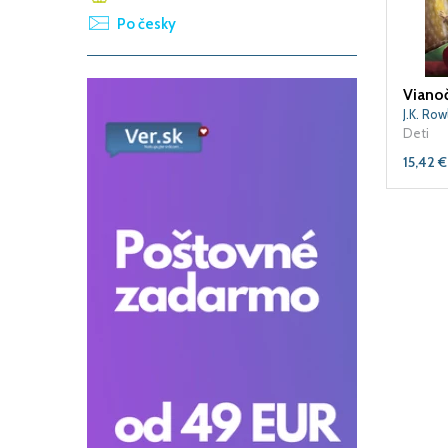
Po česky
Vianoč
J.K. Ro
Deti
15,42
€