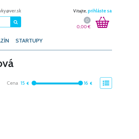
vky@ver.sk
Vitajte,
prihláste sa
0
0,00
€
ZÍN
STARTUPY
ová
Cena
15
16