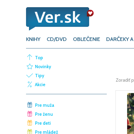
KNIHY
CD/DVD
OBLEČENIE
DARČEKY A
Top
Novinky
Tipy
Zoradiť 
Akcie
Pre muža
Pre ženu
Pre deti
Pre mládež