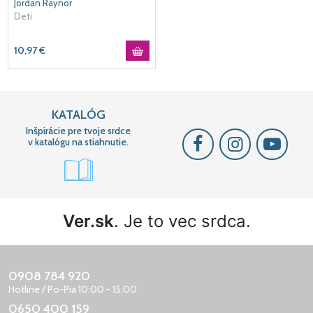
Jordan Raynor
Deti
10,97
€
KATALÓG
Inšpirácie pre tvoje srdce
v katalógu na stiahnutie.
Ver.sk
. Je to vec srdca.
0908 784 920
Hotline / Po-Pia 10:00 - 15:00
0650 400 159