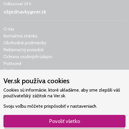
Odkazovač 24 h
objednavky@ver.sk
O nás
Kontaktná stránka
Obchodné podmienky
Reklamačný poriadok
Ochrana osobných údajov
Poštovné
Cookies
Ver.sk používa cookies
Cookies sú informácie, ktoré ukladáme, aby sme zlepšili váš
používateľský zážitok na Ver.sk.
Naše srdce je v Martindome.
Svoju voľbu môžete prispôsobiť v nastaveniach.
Podporujeme aktivity spoločenstva,
ktoré pomáha nájsť vzťah s Bohom.
Povoliť všetko