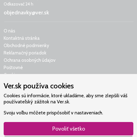
Odkazovač 24 h
objednavky@ver.sk
O nás
Kontaktná stránka
Obchodné podmienky
Reklamačný poriadok
Ochrana osobných údajov
Poštovné
Cookies
Ver.sk používa cookies
Cookies sú informácie, ktoré ukladáme, aby sme zlepšili váš
používateľský zážitok na Ver.sk.
Naše srdce je v Martindome.
Svoju voľbu môžete prispôsobiť v nastaveniach.
Podporujeme aktivity spoločenstva,
ktoré pomáha nájsť vzťah s Bohom.
Povoliť všetko