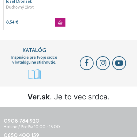
Jozef Dronzek
Duchovný život
8,54
€
KATALÓG
Inšpirácie pre tvoje srdce
v katalógu na stiahnutie.
Ver.sk
. Je to vec srdca.
0908 784 920
Hotline / Po-Pia 10:00 - 15:00
0650 400 159