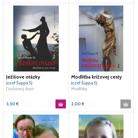
Ježišove otázky
Modlitba krížovej cesty
Jozef Šuppa SJ
Jozef Šuppa SJ
Duchovný život
Modlitby
3,30
€
2,00
€