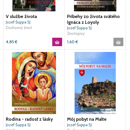
V službe života
Príbehy zo života svätého
Ignáca z Loyoly
Jozef Šuppa SJ
Duchovný život
Jozef Šuppa SJ
Životopisy
4,85
€
1,60
€
Rodina - radosť z lásky
Môj pobyt na Malte
Jozef Šuppa SJ
Jozef Šuppa SJ