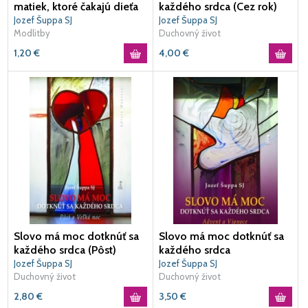
matiek, ktoré čakajú dieťa
každého srdca (Cez rok)
Jozef Šuppa SJ
Jozef Šuppa SJ
Modlitby
Duchovný život
1,20
€
4,00
€
Slovo má moc dotknúť sa
Slovo má moc dotknúť sa
každého srdca (Pôst)
každého srdca
Jozef Šuppa SJ
Jozef Šuppa SJ
Duchovný život
Duchovný život
2,80
€
3,50
€