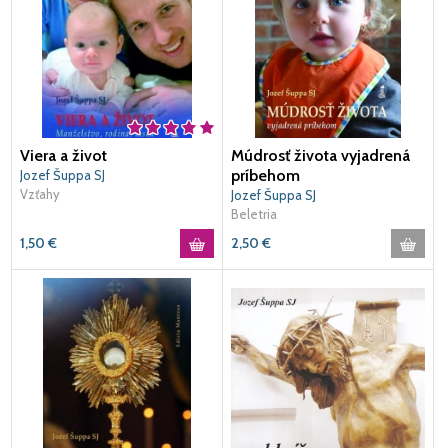
Viera a život
Múdrosť života vyjadrená
príbehom
Jozef Šuppa SJ
Vzťahy
Jozef Šuppa SJ
Beletria
1,50
€
2,50
€