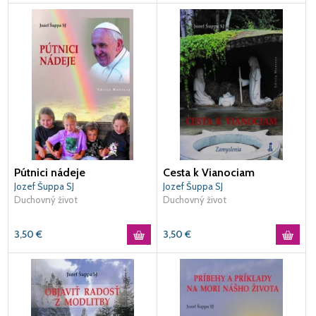
Pútnici nádeje
Cesta k Vianociam
Jozef Šuppa SJ
Jozef Šuppa SJ
Duchovný život
Duchovný život
3,50
€
3,50
€