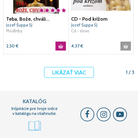
Teba, Bože, chváli...
CD - Pod krížom
Jozef Šuppa SJ
Jozef Šuppa SJ
Modlitby
Cd - slovo
2,50
€
4,37
€
UKÁZAŤ VIAC
1 / 3
KATALÓG
Inšpirácie pre tvoje srdce
v katalógu na stiahnutie.