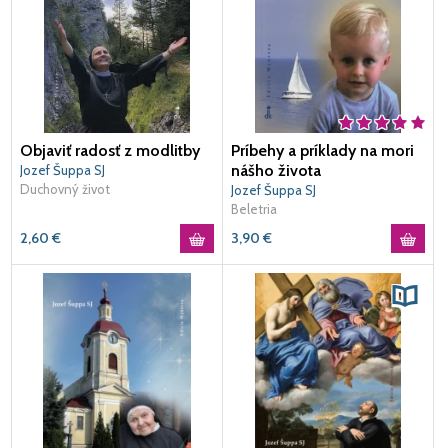
Objaviť radosť z modlitby
Príbehy a príklady na mori
nášho života
Jozef Šuppa SJ
Duchovný život
Jozef Šuppa SJ
Beletria
2,60
€
3,90
€