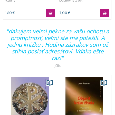
Vzťahy
Duchovný život
1,60
€
2,00
€
a
"ďakujem veľmi pekne za vašu ochotu a
promptnosť, veľmi ste ma potešili. A
jednu knižku : Hodina zázrakov som už
stihla poslať adresátovi. Vďaka ešte
raz!"
Júlia