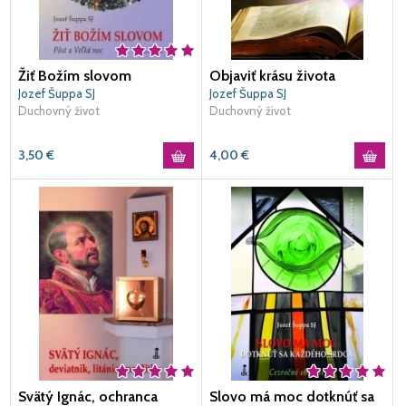
Žiť Božím slovom
Objaviť krásu života
Jozef Šuppa SJ
Jozef Šuppa SJ
Duchovný život
Duchovný život
3,50
€
4,00
€
Svätý Ignác, ochranca
Slovo má moc dotknúť sa