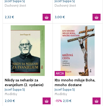
Jozef Šuppa SJ
Jozef Šuppa SJ
Duchovný život
Duchovný život
2,32
€
3,00
€
AKCIA
Nikdy sa nehanbi za
Kto mnoho miluje Boha,
evanjelium (2. vydanie)
mnoho dostane
Jozef Šuppa SJ
Jozef Šuppa SJ
Modlitby
Modlitby
2,00
€
-15%
2,13
€