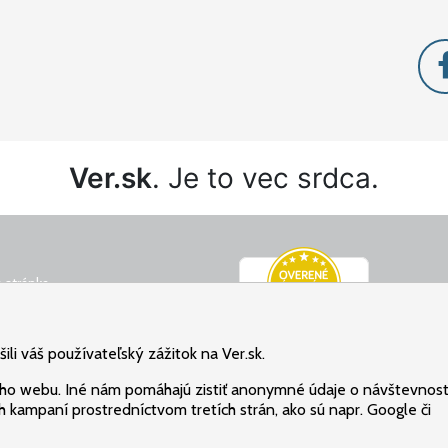
Ver.sk
. Je to vec srdca.
 stránka
é podmienky
ný poriadok
li váš používateľský zážitok na Ver.sk.
osobných údajov
ho webu. Iné nám pomáhajú zistiť anonymné údaje o návštevnost
 kampaní prostredníctvom tretích strán, ako sú napr. Google či