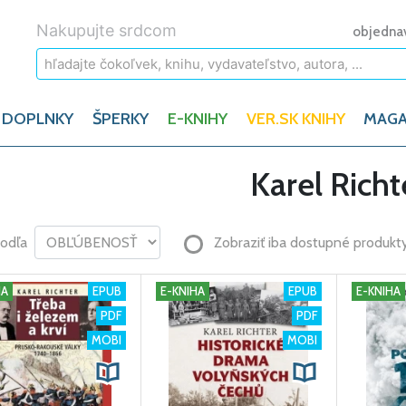
Nakupujte srdcom
objedna
 DOPLNKY
ŠPERKY
E-KNIHY
VER.SK KNIHY
MAGA
Karel Richt
podľa
Zobraziť iba dostupné produkt
HA
EPUB
E-KNIHA
EPUB
E-KNIHA
PDF
PDF
MOBI
MOBI