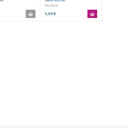
ter
Karel Richter
História
5,49
€