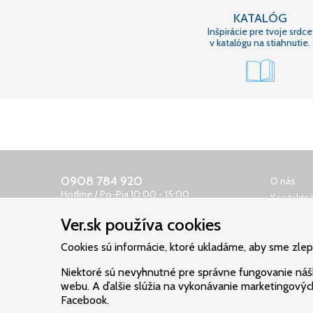
KATALÓG
Inšpirácie pre tvoje srdce
v katalógu na stiahnutie.
0908 784 920
O nás
Hotline / Po-Pia 10:00 - 15:00
Kontaktná
0650 400 159
Obchodn
Ver.sk používa cookies
Odkazovač 24 h
Reklamač
objednavky@ver.sk
Cookies sú informácie, ktoré ukladáme, aby sme zlepši
Ochrana 
Poštovné
Niektoré sú nevyhnutné pre správne fungovanie náš
Cookies
webu. A ďalšie slúžia na vykonávanie marketingových
Facebook.