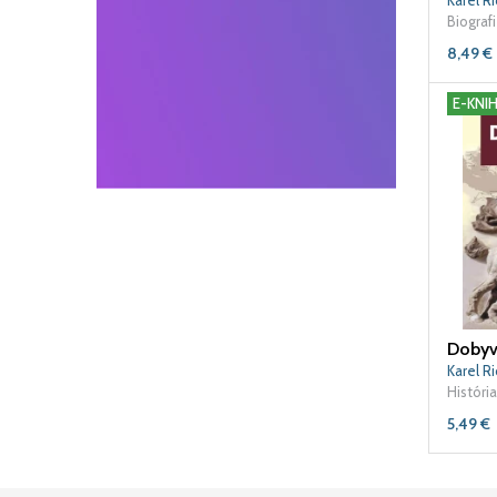
Karel Ri
Biografi
8,49
€
E-KNI
Dobyva
Karel Ri
História
5,49
€