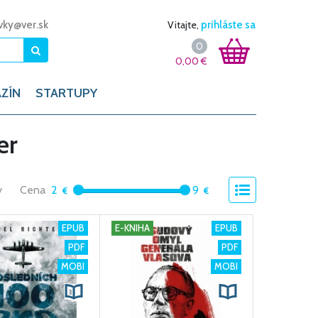
vky@ver.sk
Vitajte,
prihláste sa
0
0,00
€
ZÍN
STARTUPY
er
y
Cena
2
9
EPUB
E-KNIHA
EPUB
PDF
PDF
MOBI
MOBI