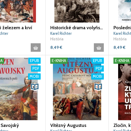
i železem a krví
Historické drama volyňských Čechů
Posledn
chter
Karel Richter
Karel Rich
História
História
8,49
€
8,49
€
HA
EPUB
E-KNIHA
EPUB
E-KNIHA
PDF
PDF
MOBI
MOBI
 Savojský
Vítězný Augustus
Zločin, k