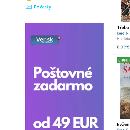
Po česky
Třeba 
Karel Ri
História
8,09
€
E-KNI
Evžen