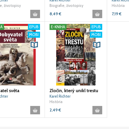
chter
Karel Richter
Karel Rich
e, životopisy
Biografie, životopisy
História
8,49
€
7,19
€
HA
EPUB
E-KNIHA
EPUB
MOBI
MOBI
tel světa
Zločin, který unikl trestu
chter
Karel Richter
História
2,49
€