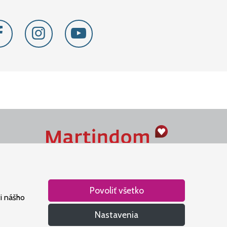
Naše srdce je v Martindome.
Podporujeme aktivity spoločenstva,
ktoré pomáha nájsť vzťah s Bohom.
Povoliť všetko
i nášho
Nastavenia