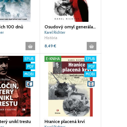
ích 100 dnů
Osudový omyl generála Vlasova
ter
Karel Richter
História
8,49
€
EPUB
E-KNIHA
EPUB
PDF
PDF
MOBI
MOBI
terý unikl trestu
Hranice placená krví