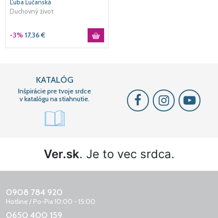
Ľuba Lučanská
Duchovný život
-3%
17,36
€
KATALÓG
Inšpirácie pre tvoje srdce
v katalógu na stiahnutie.
Ver.sk
. Je to vec srdca.
0908 784 920
Hotline / Po-Pia 10:00 - 15:00
0650 400 159