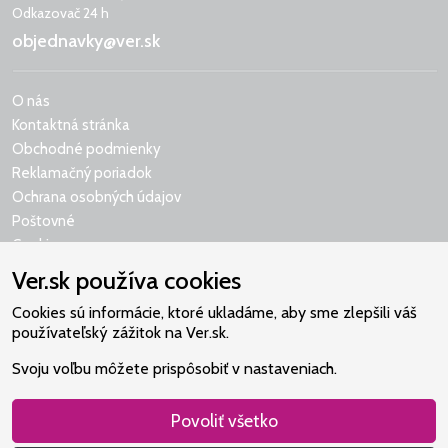
Odkazovač 24 h
objednavky@ver.sk
O nás
Kontaktná stránka
Obchodné podmienky
Reklamačný poriadok
Ochrana osobných údajov
Poštovné
Cookies
Ver.sk používa cookies
Cookies sú informácie, ktoré ukladáme, aby sme zlepšili váš
používateľský zážitok na Ver.sk.
Naše srdce je v Martindome.
Svoju voľbu môžete prispôsobiť v nastaveniach.
Podporujeme aktivity spoločenstva,
ktoré pomáha nájsť vzťah s Bohom.
Povoliť všetko