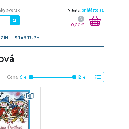
vky@ver.sk
Vitajte,
prihláste sa
0
0,00
€
ZÍN
STARTUPY
ková
y
Cena
6
12