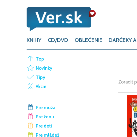
KNIHY
CD/DVD
OBLEČENIE
DARČEKY A
Top
Novinky
Tipy
Zoradiť 
Akcie
Pre muža
Pre ženu
Pre deti
Pre mládež