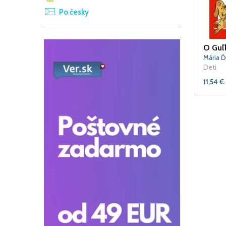
Po česky
O Guľ
Mária Ď
Deti
11,54
€