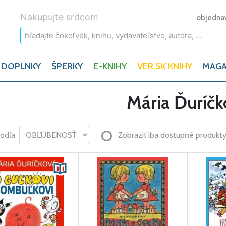
Nakupujte srdcom
objedna
 DOPLNKY
ŠPERKY
E-KNIHY
VER.SK KNIHY
MAGA
Mária Ďuríč
podľa
Zobraziť iba dostupné produkt