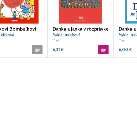
kovi Bombuľkovi
Danka a Janka v rozprávke
uríčková
Mária Ďuríčková
Mária Ďur
Deti
Deti
6,31
€
6,00
€