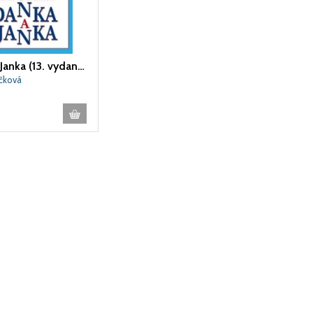
Danka a Janka (13. vydanie)
íčková