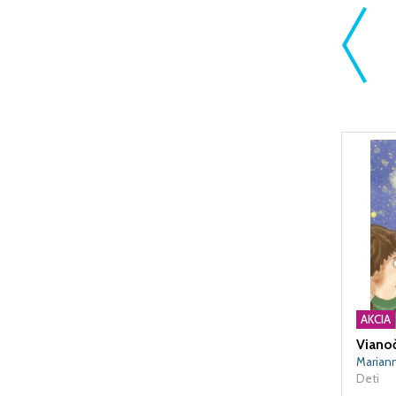
k, zásielka prišla v poriadku. Ďakujeme
bjednávky, s objednaným tovarom sme
eme Vám veľa úspechov!"
Lívia , Trstice
AKCIA
Viano
Marian
Deti