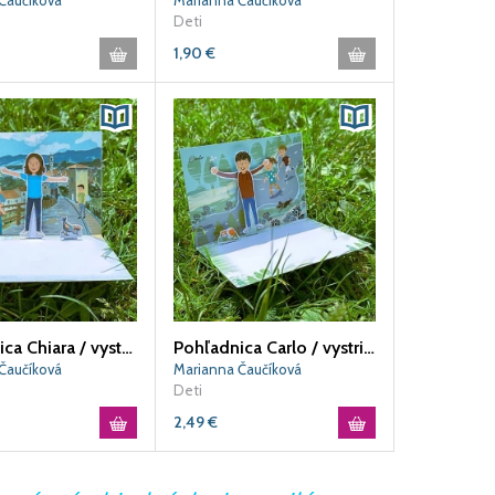
Čaučíková
Marianna Čaučíková
Deti
1,90
€
Pohľadnica Chiara / vystrihovačka
Pohľadnica Carlo / vystrihovačka
Čaučíková
Marianna Čaučíková
Deti
2,49
€