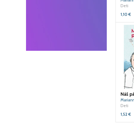
Marian
Deti
1,10
€
Náš pá
Marian
Deti
1,52
€