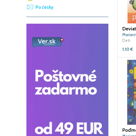
Po česky
Deviat
Marian
Deti
1,10
€