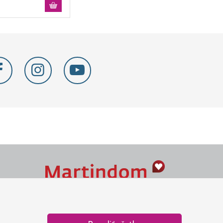
Naše srdce je v Martindome.
Podporujeme aktivity spoločenstva,
ktoré pomáha nájsť vzťah s Bohom.