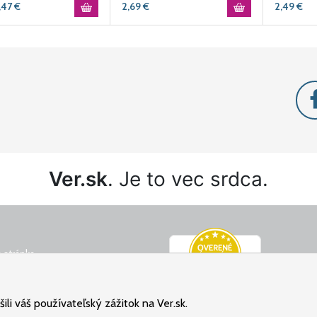
,47
€
2,69
€
2,49
€
Ver.sk
. Je to vec srdca.
 stránka
é podmienky
ný poriadok
li váš používateľský zážitok na Ver.sk.
osobných údajov