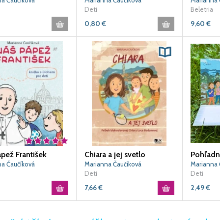
na Čaučíková
Marianna Čaučíková
Marianna 
Deti
Beletria
0,80
€
9,60
€
pež František
Chiara a jej svetlo
na Čaučíková
Marianna Čaučíková
Marianna 
Deti
Deti
7,66
€
2,49
€