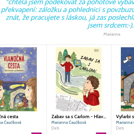
"chtěla jsem poděkovat za pohotové vybav
překvapení: záložku a pohlednici s povzbuzu
znát, že pracujete s láskou, já zas poslec
jsem srdcem:-).
Marianna
čná cesta
Zabav sa s Carlom - Hlavolamy a maľovanky
na Čaučíková
Marianna Čaučíková
Marianna 
Deti
Deti