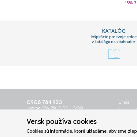
-15%
2
KATALÓG
Inšpirácie pre tvoje srdce
v katalógu na stiahnutie.
0908 784 920
O nás
Hotline / Po-Pia 10:00 - 15:00
Kontaktná
0650 400 159
Obchodn
Ver.sk používa cookies
Odkazovač 24 h
Reklamač
objednavky@ver.sk
Cookies sú informácie, ktoré ukladáme, aby sme zlepši
Ochrana 