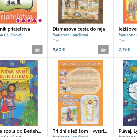
nik priateľstva
Dismasova cesta do raja
Ježišov
na Čaučíková
Marianna Čaučíková
Marianna 
Deti
Deti
9,60
€
2,79
€
Poďme spolu do Betlehema
Tri dni s Ježišom - vystrihovačka
Plávaj, 