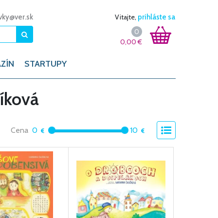
vky@ver.sk
Vitajte,
prihláste sa
0
0,00
€
ZÍN
STARTUPY
íková
Cena
0
10