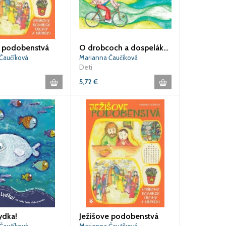
e podobenstvá
O drobcoch a dospelákoch
Čaučíková
Marianna Čaučíková
Deti
5,72
€
Lydka!
Ježišove podobenstvá