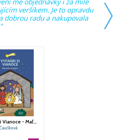
ení mé objednávky i za milé
"Vždy mi v
jícím veršíkem. Je to opravdu
ponuke. T
hla dobrou radu a nakupovala
"
Vyfarbi si Vianoce - Maľovanka s príbehom
Čaučíková