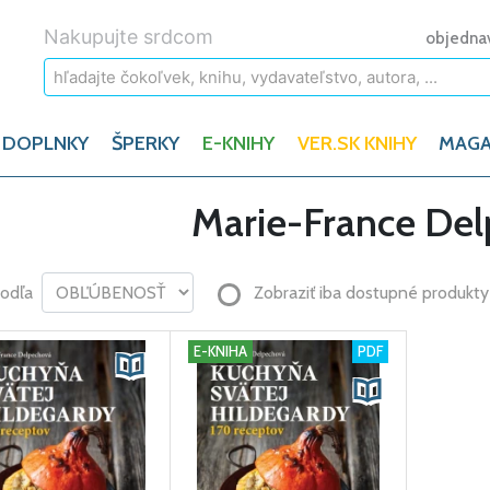
Nakupujte srdcom
objedna
 DOPLNKY
ŠPERKY
E-KNIHY
VER.SK KNIHY
MAGA
Marie-France De
podľa
Zobraziť iba dostupné produkty
E-KNIHA
PDF