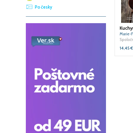
Po česky
Marie-
Spoloč
14,45
€