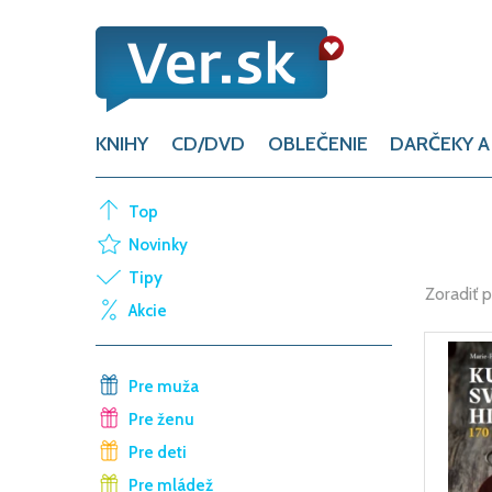
KNIHY
CD/DVD
OBLEČENIE
DARČEKY A
Top
Novinky
Tipy
Zoradiť 
Akcie
Pre muža
Pre ženu
Pre deti
Pre mládež