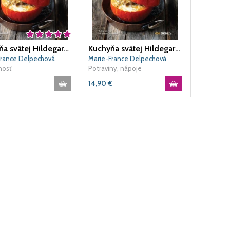
Kuchyňa svätej Hildegardy
Kuchyňa svätej Hildegardy
France Delpechová
Marie-France Delpechová
nosť
Potraviny, nápoje
14,90
€