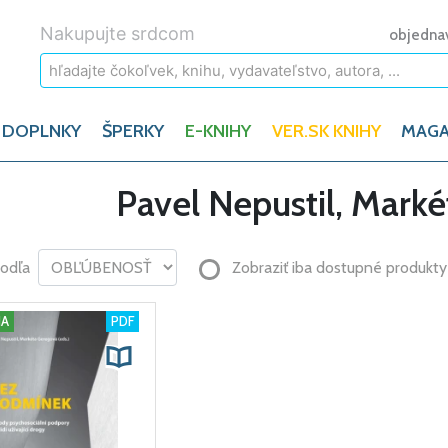
Nakupujte srdcom
objedna
 DOPLNKY
ŠPERKY
E-KNIHY
VER.SK KNIHY
MAGA
Pavel Nepustil, Mark
podľa
Zobraziť iba dostupné produkty
HA
PDF