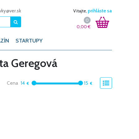
vky@ver.sk
Vitajte,
prihláste sa
0
0,00
€
ZÍN
STARTUPY
éta Geregová
Cena
14
15