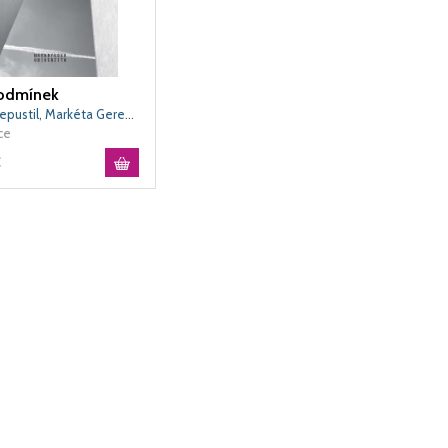
odmínek
Pavel Nepustil, Markéta Geregová
ce
€