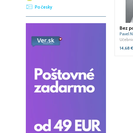
Po česky
Bez p
Učebni
14,68