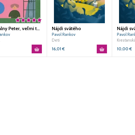
Normálny Peter, veľmi tehotná mama a dobrý samaritán
Nájdi svätého
Nájdi sv
Rankov
Pavol Rankov
Pavol Ran
a
Deti
Kresťanská
16,01
€
10,00
€