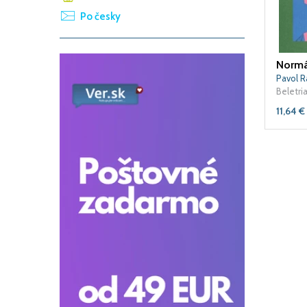
Po česky
Pavol 
Beletri
11,64
€