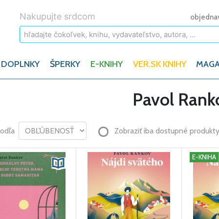
Nakupujte srdcom
objedna
 DOPLNKY
ŠPERKY
E-KNIHY
VER.SK KNIHY
MAGA
Pavol Rank
podľa
Zobraziť iba dostupné produkt
E-KNIHA