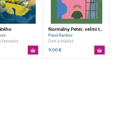
ätého
Normálny Peter, veľmi tehotná mama a dobrý samaritán
kov
Pavol Rankov
 literatúra
Deti a mládež
9,00
€