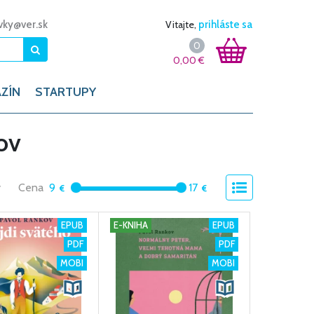
vky@ver.sk
Vitajte,
prihláste sa
0
0,00
€
ZÍN
STARTUPY
ov
y
Cena
9
17
EPUB
E-KNIHA
EPUB
PDF
PDF
MOBI
MOBI