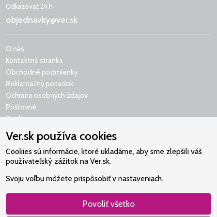
Odkazovač 24 h
objednavky@ver.sk
O nás
Kontaktná stránka
Obchodné podmienky
Reklamačný poriadok
Ochrana osobných údajov
Poštovné
Cookies
Ver.sk používa cookies
Cookies sú informácie, ktoré ukladáme, aby sme zlepšili váš
používateľský zážitok na Ver.sk.
Naše srdce je v Martindome.
Svoju voľbu môžete prispôsobiť v nastaveniach.
Podporujeme aktivity spoločenstva,
ktoré pomáha nájsť vzťah s Bohom.
Povoliť všetko