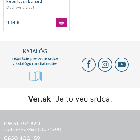
Peter Julián Eymard
Duchovný život
11,64
€
KATALÓG
Inšpirácie pre tvoje srdce
v katalógu na stiahnutie.
Ver.sk
. Je to vec srdca.
0908 784 920
Hotline / Po-Pia 10:00 - 15:00
0650 400 159