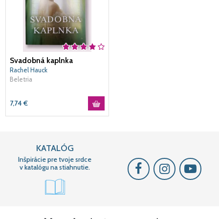
Svadobná kaplnka
Rachel Hauck
Beletria
7,74
€
KATALÓG
Inšpirácie pre tvoje srdce
v katalógu na stiahnutie.