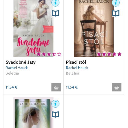
Svadobné šaty
Písací stôl
Rachel Hauck
Rachel Hauck
Beletria
Beletria
11,54
€
11,54
€