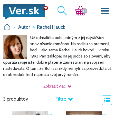
0
Autor
Rachel Hauck
Už odmalička bolo jedným z jej najväčších
snov písanie románov. Na realitu sa premenil,
keď – ako sama Rachel Hauck hovorí – v roku
1993 Pán zaklopal na jej srdce so slovami, aby
opustila svoje isté, dobre platené zamestnanie a svoj sen
nasledovala. O tom, že Boh sa nikdy nemýli, sa presvedčila už
o rok neskôr, keď napísala svoj prvý román...
Zobraziť viac
3 produktov
Filtre