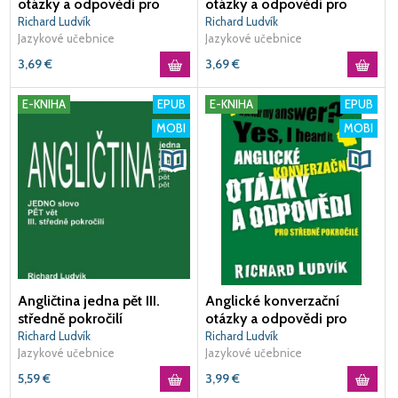
otázky a odpovědi pro
otázky a odpovědi pro
mírně pokročilé
věčné začátečníky
Richard Ludvík
Richard Ludvík
Jazykové učebnice
Jazykové učebnice
3,69
€
3,69
€
E-KNIHA
EPUB
E-KNIHA
EPUB
MOBI
MOBI
Angličtina jedna pět III.
Anglické konverzační
středně pokročilí
otázky a odpovědi pro
středně pokročilé
Richard Ludvík
Richard Ludvík
Jazykové učebnice
Jazykové učebnice
5,59
€
3,99
€