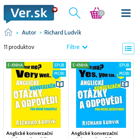
0
Autor
Richard Ludvík
11 produktov
Filtre
E-KNIHA
EPUB
E-KNIHA
EPUB
MOBI
MOBI
Anglické konverzační
Anglické konverzační