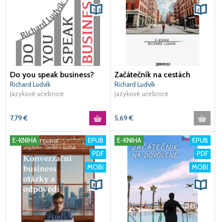
Do you speak business?
Začátečník na cestách
Richard Ludvík
Richard Ludvík
Jazykové učebnice
Jazykové učebnice
7,79
€
5,69
€
E-KNIHA
EPUB
E-KNIHA
EPUB
PDF
PDF
MOBI
MOBI