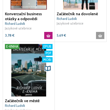
Konverzační business
Začátečník na dovolené
otázky a odpovědi
Richard Ludvík
Jazykové učebnice
Richard Ludvík
Jazykové učebnice
3,78
€
5,69
€
E-KNIHA
EPUB
PDF
MOBI
Začátečník ve městě
Richard Ludvík