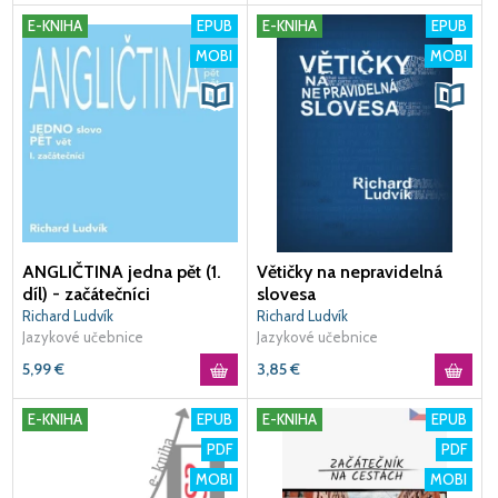
E-KNIHA
EPUB
E-KNIHA
EPUB
MOBI
MOBI
ANGLIČTINA jedna pět (1.
Větičky na nepravidelná
díl) - začátečníci
slovesa
Richard Ludvík
Richard Ludvík
Jazykové učebnice
Jazykové učebnice
5,99
€
3,85
€
E-KNIHA
EPUB
E-KNIHA
EPUB
PDF
PDF
MOBI
MOBI