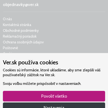
objednavky@ver.sk
O nás
Kontaktná stránka
Obchodné podmienky
Reklamačný poriadok
Ochrana osobných údajov
Poštovné
Cookies
Ver.sk používa cookies
Cookies sú informácie, ktoré ukladáme, aby sme zlepšili váš
používateľský zážitok na Ver.sk.
Naše srdce je v Martindome.
Svoju voľbu môžete prispôsobiť v nastaveniach.
Podporujeme aktivity spoločenstva,
ktoré pomáha nájsť vzťah s Bohom.
Povoliť všetko
Nastavenia