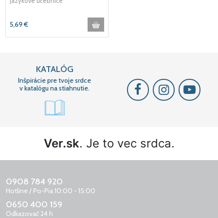
Jazykové učebnice
5,69
€
KATALÓG
Inšpirácie pre tvoje srdce
v katalógu na stiahnutie.
Ver.sk
. Je to vec srdca.
0908 784 920
Hotline / Po-Pia 10:00 - 15:00
0650 400 159
Odkazovač 24 h