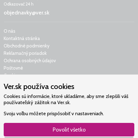
Odkazovač 24 h
objednavky@ver.sk
O nás
Kontaktná stránka
Obchodné podmienky
Reklamačný poriadok
Ochrana osobných údajov
Poštovné
Cookies
Ver.sk používa cookies
Cookies sú informácie, ktoré ukladáme, aby sme zlepšili váš
používateľský zážitok na Ver.sk.
Naše srdce je v Martindome.
Svoju voľbu môžete prispôsobiť v nastaveniach.
Podporujeme aktivity spoločenstva,
ktoré pomáha nájsť vzťah s Bohom.
Povoliť všetko