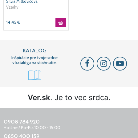
Silvia Miškovičová
Vzťahy
14,45
€
KATALÓG
Inšpirácie pre tvoje srdce
v katalógu na stiahnutie.
Ver.sk
. Je to vec srdca.
0908 784 920
Hotline / Po-Pia 10:00 - 15:00
0650 400 159