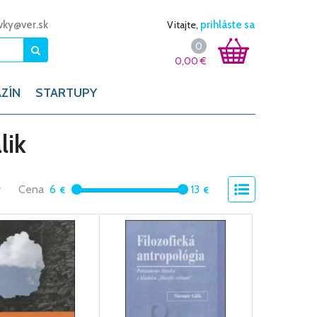
vky@ver.sk
Vitajte,
prihláste sa
0
0,00
€
ZÍN
STARTUPY
lik
y
Cena
6
13