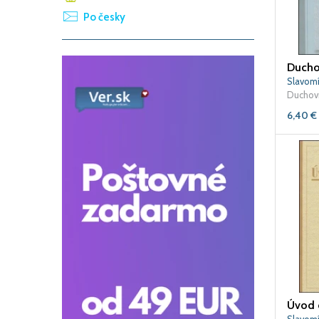
Po česky
Slavomí
Duchovn
6,40
€