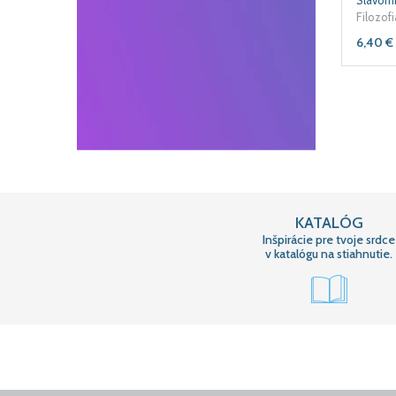
Slavomí
Filozofi
6,40
€
KATALÓG
Inšpirácie pre tvoje srdce
v katalógu na stiahnutie.