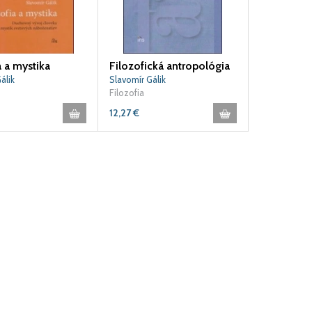
a a mystika
Filozofická antropológia
álik
Slavomír Gálik
Filozofia
12,27
€