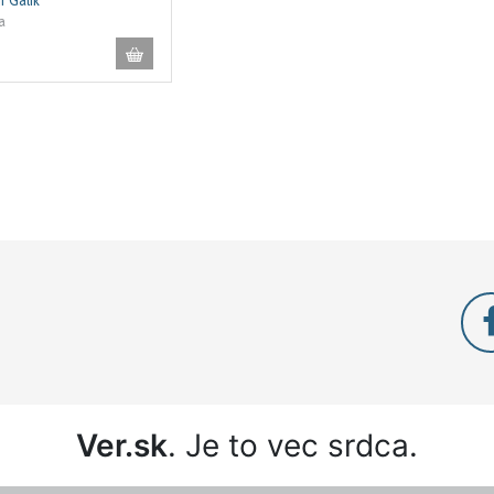
r Gálik
a
Ver.sk
. Je to vec srdca.