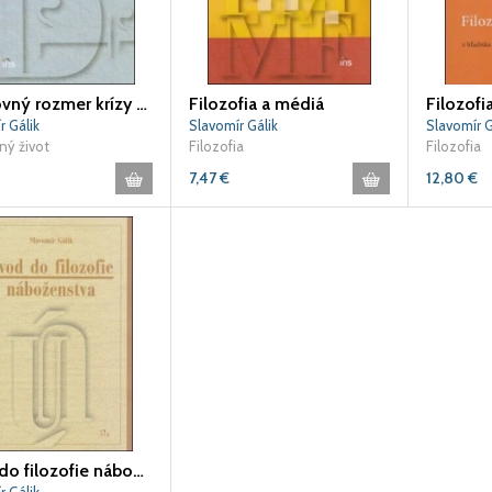
Duchovný rozmer krízy súčasného človeka
Filozofia a médiá
Filozofi
r Gálik
Slavomír Gálik
Slavomír G
ý život
Filozofia
Filozofia
7,47
€
12,80
€
Úvod do filozofie náboženstva