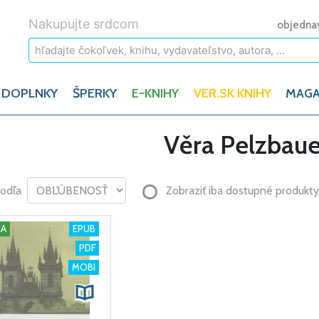
Nakupujte srdcom
objedna
 DOPLNKY
ŠPERKY
E-KNIHY
VER.SK KNIHY
MAGA
Věra Pelzbau
podľa
Zobraziť iba dostupné produkty
HA
EPUB
PDF
MOBI