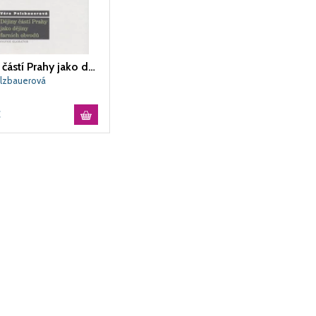
Dějiny částí Prahy jako dějiny farních obvodů
elzbauerová
€