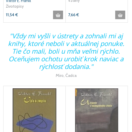
Vzťahy
Viktor E. Frankl
Životopisy
11,54
€
7,66
€
"Vždy mi vyšli v ústrety a zohnali mi aj
knihy, ktoré neboli v aktuálnej ponuke.
Tie čo mali, boli u mňa veľmi rýchlo.
Oceňujem ochotu urobiť krok naviac a
rýchlosť dodania."
Miro, Čadca