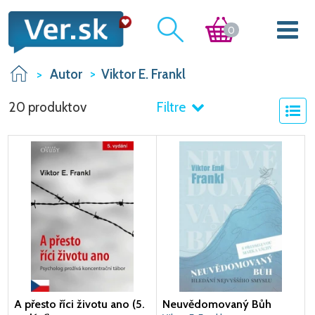
0
Autor
Viktor E. Frankl
20 produktov
Filtre
A přesto říci životu ano (5.
Neuvědomovaný Bůh