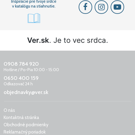
Inšpirácie pre tvoje srdce
v katalógu na stiahnutie.
Ver.sk
. Je to vec srdca.
0908 784 920
Hotline / Po-Pia 10:00 - 15:00
0650 400 159
Odkazovač 24 h
objednavky@ver.sk
O nás
Kontaktná stránka
Obchodné podmienky
Reklamačný poriadok