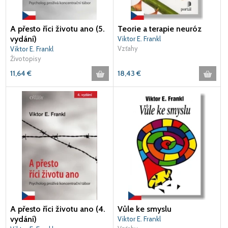
A přesto říci životu ano (5.
Teorie a terapie neuróz
vydání)
Viktor E. Frankl
Vzťahy
Viktor E. Frankl
Životopisy
11,64
€
18,43
€
A přesto říci životu ano (4.
Vůle ke smyslu
vydání)
Viktor E. Frankl