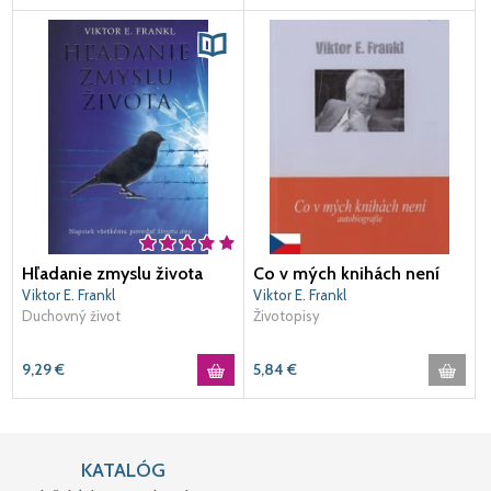
Hľadanie zmyslu života
Co v mých knihách není
Viktor E. Frankl
Viktor E. Frankl
Duchovný život
Životopisy
9,29
€
5,84
€
KATALÓG