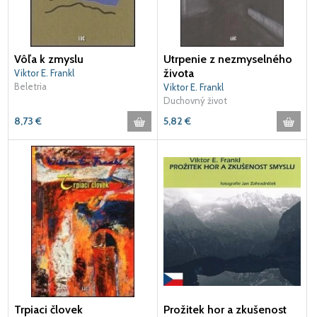
Vôľa k zmyslu
Utrpenie z nezmyselného
života
Viktor E. Frankl
Beletria
Viktor E. Frankl
Duchovný život
8,73
€
5,82
€
Trpiaci človek
Prožitek hor a zkušenost