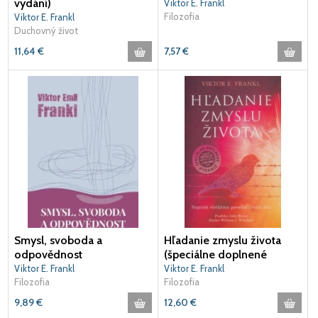
vydání)
Viktor E. Frankl
Filozofia
Viktor E. Frankl
Duchovný život
11,64
€
7,57
€
Smysl, svoboda a
Hľadanie zmyslu života
odpovědnost
(špeciálne doplnené
vydanie)
Viktor E. Frankl
Viktor E. Frankl
Filozofia
Filozofia
9,89
€
12,60
€