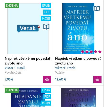
E-KNIHA
EPUB
PDF
MOBI
Napriek všetkému povedať
Napriek všetkému povedať
životu áno
životu áno
Viktor E. Frankl
Viktor E. Frankl
Psychológia
Vzťahy
7,95
€
12,60
€
E-KNIHA
EPUB
PDF
MOBI