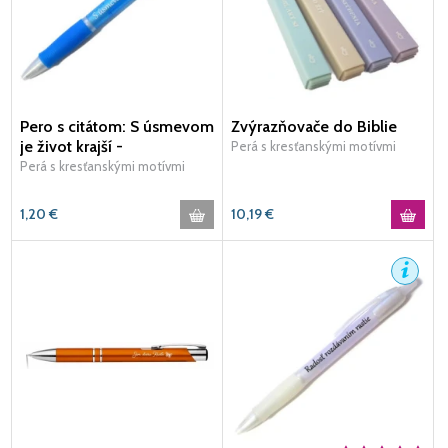
Pero s citátom: S úsmevom
Zvýrazňovače do Biblie
je život krajší -
Perá s kresťanskými motívmi
bledomodré
Perá s kresťanskými motívmi
1,20
€
10,19
€