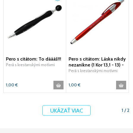
Pero s citátom: To dáááš!!!
Pero s citátom: Láska nikdy
nezanikne (1 Kor 13,1 - 13) -
Perá s kresťanskými motívmi
červené
Perá s kresťanskými motívmi
1,00
€
1,00
€
UKÁZAŤ VIAC
1 / 2