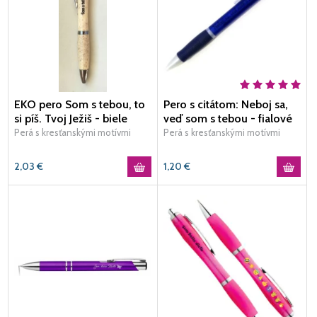
EKO pero Som s tebou, to
Pero s citátom: Neboj sa,
si píš. Tvoj Ježiš - biele
veď som s tebou - fialové
Perá s kresťanskými motívmi
Perá s kresťanskými motívmi
2,03
€
1,20
€