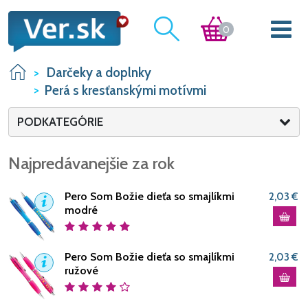
0
Darčeky a doplnky
Perá s kresťanskými motívmi
PODKATEGÓRIE
Najpredávanejšie za rok
Pero Som Božie dieťa so smajlíkmi
2,03 €
modré
Pero Som Božie dieťa so smajlíkmi
2,03 €
ružové