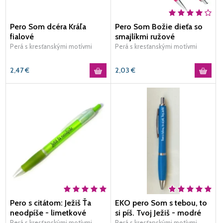
Pero Som dcéra Kráľa
Pero Som Božie dieťa so
fialové
smajlíkmi ružové
Perá s kresťanskými motívmi
Perá s kresťanskými motívmi
2,47
€
2,03
€
Pero s citátom: Ježiš Ťa
EKO pero Som s tebou, to
neodpíše - limetkové
si píš. Tvoj Ježiš - modré
Perá s kresťanskými motívmi
Perá s kresťanskými motívmi