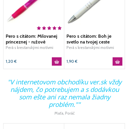
Pero s citátom: Milovanej
Pero s citátom: Boh je
princeznej - ružové
svetlo na tvojej ceste
Perá s kresťanskými motívmi
Perá s kresťanskými motívmi
1,20
€
1,90
€
"V internetovom obchodíku ver.sk vždy
nájdem, čo potrebujem a s dodávkou
som ešte ani raz nemala žiadny
problém.""
Maťa, Poráč