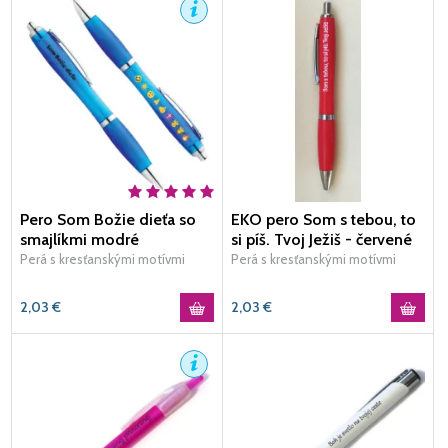
Pero Som Božie dieťa so
EKO pero Som s tebou, to
smajlíkmi modré
si píš. Tvoj Ježiš - červené
Perá s kresťanskými motívmi
Perá s kresťanskými motívmi
2,03
€
2,03
€