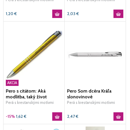
1,20
€
2,03
€
AKCIA
Pero s citátom: Aká
Pero Som dcéra Kráľa
modlitba, taký život
slonovinové
Perá s kresťanskými motívmi
Perá s kresťanskými motívmi
-15%
1,62
€
2,47
€