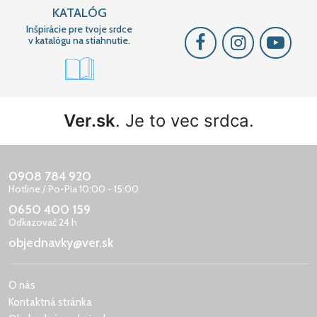
KATALÓG
Inšpirácie pre tvoje srdce
v katalógu na stiahnutie.
Ver.sk
. Je to vec srdca.
0908 784 920
Hotline / Po-Pia 10:00 - 15:00
0650 400 159
Odkazovač 24 h
objednavky@ver.sk
O nás
Kontaktná stránka