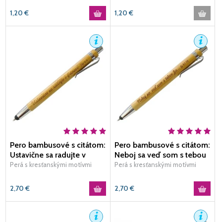
1,20
€
1,20
€
Pero bambusové s citátom:
Pero bambusové s citátom:
Ustavične sa radujte v
Neboj sa veď som s tebou
Pánovi! (Flp 4,4)
Ja...(Iz 41,10)
Perá s kresťanskými motívmi
Perá s kresťanskými motívmi
2,70
€
2,70
€