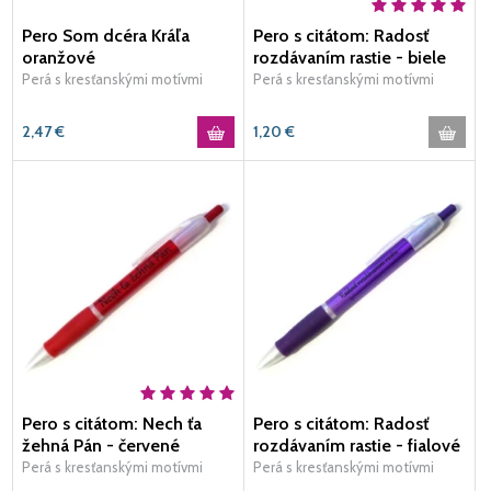
Pero Som dcéra Kráľa
Pero s citátom: Radosť
oranžové
rozdávaním rastie - biele
Perá s kresťanskými motívmi
Perá s kresťanskými motívmi
2,47
€
1,20
€
Pero s citátom: Nech ťa
Pero s citátom: Radosť
žehná Pán - červené
rozdávaním rastie - fialové
Perá s kresťanskými motívmi
Perá s kresťanskými motívmi