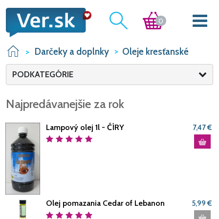
0
Darčeky a doplnky
Oleje kresťanské
PODKATEGÓRIE
Najpredávanejšie za rok
Lampový olej 1l - ČÍRY
7,47 €
Olej pomazania Cedar of Lebanon
5,99 €