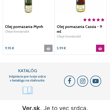
Olej pomazania Myrrh
Olej pomazania Cassia - 9
ml
Oleje kresťanské
Oleje kresťanské
9,95
€
5,99
€
KATALÓG
Inšpirácie pre tvoje srdce
v katalógu na stiahnutie.
Ver.sk
. Je to vec srdca.