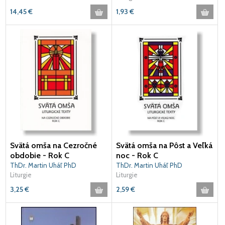
14,45
€
1,93
€
Svätá omša na Cezročné
Svätá omša na Pôst a Veľká
obdobie - Rok C
noc - Rok C
ThDr. Martin Uháľ PhD
ThDr. Martin Uháľ PhD
Liturgie
Liturgie
3,25
€
2,59
€