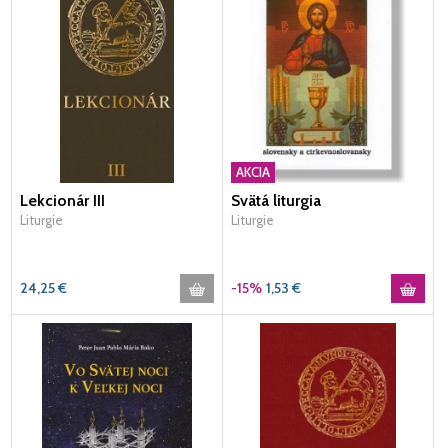
AKCIA
Lekcionár III
Svätá liturgia
Liturgie
Liturgie
24,25
€
-15%
1,53
€