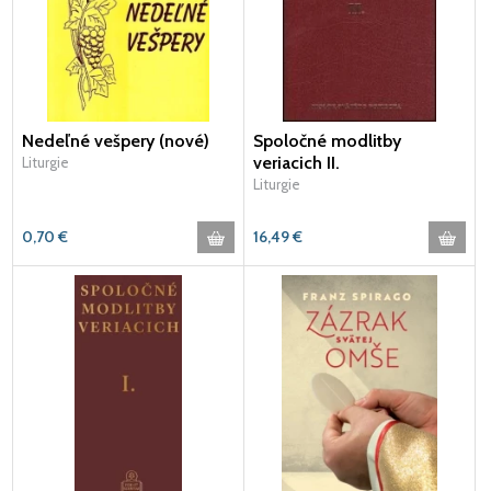
Nedeľné vešpery (nové)
Spoločné modlitby
veriacich II.
Liturgie
Liturgie
0,70
€
16,49
€