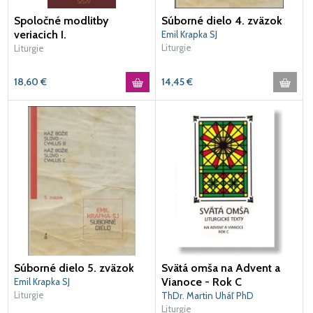
Spoločné modlitby
Súborné dielo 4. zväzok
veriacich I.
Emil Krapka SJ
Liturgie
Liturgie
18,60
€
14,45
€
Súborné dielo 5. zväzok
Svätá omša na Advent a
Vianoce - Rok C
Emil Krapka SJ
Liturgie
ThDr. Martin Uháľ PhD
Liturgie