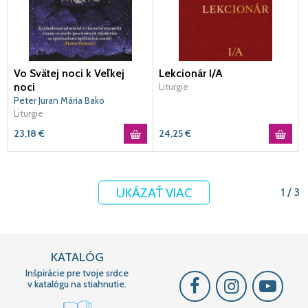
Vo Svätej noci k Veľkej
Lekcionár I/A
noci
Liturgie
Peter Juran Mária Bako
Liturgie
23,18
€
24,25
€
UKÁZAŤ VIAC
1 / 3
KATALÓG
Inšpirácie pre tvoje srdce
v katalógu na stiahnutie.