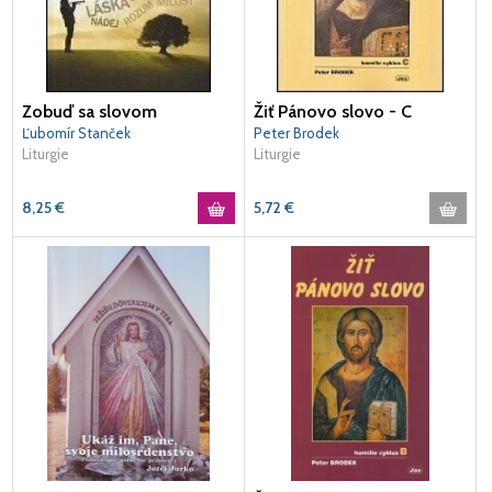
Zobuď sa slovom
Žiť Pánovo slovo - C
Ľubomír Stanček
Peter Brodek
Liturgie
Liturgie
8,25
€
5,72
€