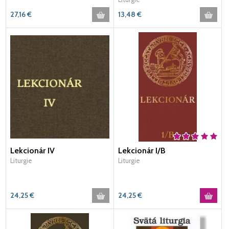
27,16
€
13,48
€
Lekcionár IV
Lekcionár I/B
Liturgie
Liturgie
24,25
€
24,25
€