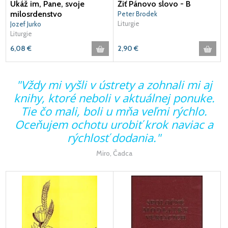
Ukáž im, Pane, svoje
Žiť Pánovo slovo - B
milosrdenstvo
Peter Brodek
Liturgie
Jozef Jurko
Liturgie
6,08
€
2,90
€
"Vždy mi vyšli v ústrety a zohnali mi aj
knihy, ktoré neboli v aktuálnej ponuke.
Tie čo mali, boli u mňa veľmi rýchlo.
Oceňujem ochotu urobiť krok naviac a
rýchlosť dodania."
Miro, Čadca