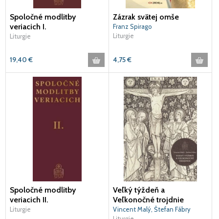
Spoločné modlitby
Zázrak svätej omše
veriacich I.
Franz Spirago
Liturgie
Liturgie
19,40
€
4,75
€
Spoločné modlitby
Veľký týždeň a
veriacich II.
Veľkonočné trojdnie
Liturgie
Vincent Malý, Štefan Fábry
Liturgie