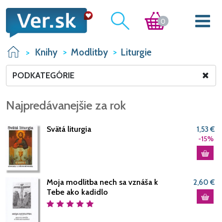
0
Knihy
Modlitby
Liturgie
PODKATEGÓRIE
Najpredávanejšie za rok
Svätá liturgia
1,53 €
-15%
Moja modlitba nech sa vznáša k
2,60 €
Tebe ako kadidlo