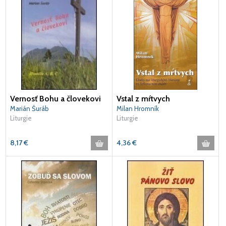
Vernosť Bohu a človekovi
Vstal z mŕtvych
Marián Šuráb
Milan Hromník
Liturgie
Liturgie
8,17
€
4,36
€