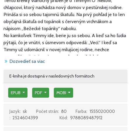
Tento krehký vianočný príbeh je o Timmym O´Neilovi,
chlapcovi, ktorý nachádza nový domov v pestúnskej rodine.
Prináša si so sebou tajomnú škatuľu. Na prvý pohľad je to len
obyčajná škatuľa od topánok s červeným vrchnákom a
nápisom „Bežecké topánky“ naboku.
No kamkoľvek Timmy ide, berie ju so sebou. A keď sa ho ľudia
pýtajú, čo je vnútri, s úsmevom odpovedá: „Veci.“ I keď sa
Timmy už udomácnil v novej milujúcej rodine, nechce
prezradiť svoje tajomstvo... napokon ho však krása
Dozvedieť sa viac
betlehemskej scenérie v kostole inšpiruje k tomu, aby si
otvoril srdce a obdaril Ježiška tým najcennejším, čo má.V
E-kniha je dostupná v nasledovných formátoch
tomto obľúbenom vianočnom príbehu, ktorý sa už stal
klasikou, nám autorka bestsellerov denníka New York Times
Francine Rivers približuje jednoduchú, no inšpirujúcu vieru
EPUB
PDF
MOBI
malého chlapca.
Jazyk:
sk
Počet strán:
80
Farba:
1555020000
:
2524604399
Kód:
9788089487912