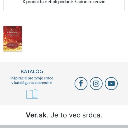
K produktu neboli pridané žiadne recenzie
KATALÓG
Inšpirácie pre tvoje srdce
v katalógu na stiahnutie.
Ver.sk
. Je to vec srdca.