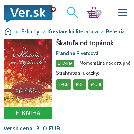
0
E-knihy
Kresťanská literatúra
Beletria
Škatuľa od topánok
Francine Riversová
Momentálne nedostupné
E-KNIHA
Stiahnite si ukážky:
EPUB
PDF
MOBI
E-KNIHA
Ver.sk cena:
3,10
EUR