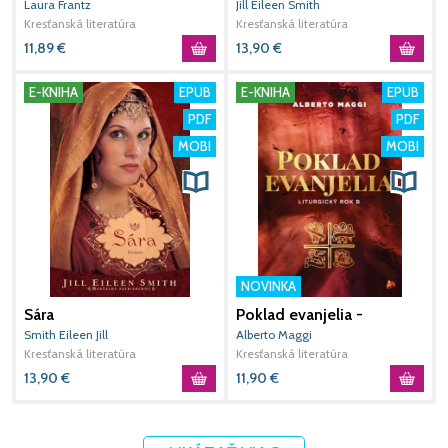
Laura Frantz
Jill Eileen Smith
N
Kresťanská literatúra
Kresťanská literatúra
K
11,89
€
13,90
€
E-KNIHA
EPUB
E-KNIHA
EPUB
PDF
PDF
MOBI
MOBI
NOVINKA
Sára
Poklad evanjelia -
S
Liturgický rok B
m
Smith Eileen Jill
Alberto Maggi
D
Kresťanská literatúra
Kresťanská literatúra
K
13,90
€
11,90
€
4