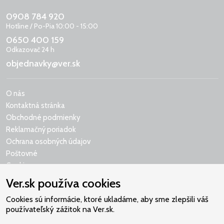
0908 784 920
Hotline / Po-Pia 10:00 - 15:00
0650 400 159
Odkazovač 24 h
objednavky@ver.sk
O nás
Kontaktná stránka
Obchodné podmienky
Reklamačný poriadok
Ochrana osobných údajov
Poštovné
Cookies
Ver.sk používa cookies
Cookies sú informácie, ktoré ukladáme, aby sme zlepšili váš
používateľský zážitok na Ver.sk.
Naše srdce je v Martindome.