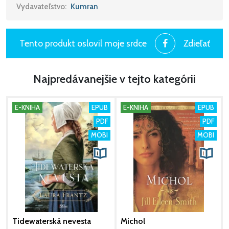
Vydavateľstvo:
Kumran
Tento produkt oslovil moje srdce
Zdieľať
Najpredávanejšie v tejto kategórii
E-KNIHA
EPUB
E-KNIHA
EPUB
PDF
PDF
MOBI
MOBI
Tidewaterská nevesta
Michol
P