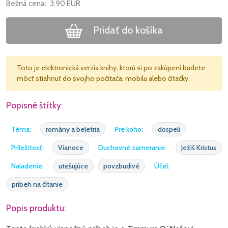
Bežná cena:
3,90
EUR
Pridať do košíka
Toto je elektronická verzia knihy, ktorú si po zakúpení budete
môcť stiahnuť do svojho počítača, mobilu alebo čítačky.
Popisné štítky:
Téma:
romány a beletria
Pre koho:
dospelí
Príležitosť:
Vianoce
Duchovné zameranie:
Ježiš Kristus
Naladenie:
utešujúce
povzbudivé
Účel:
príbeh na čítanie
Popis produktu: