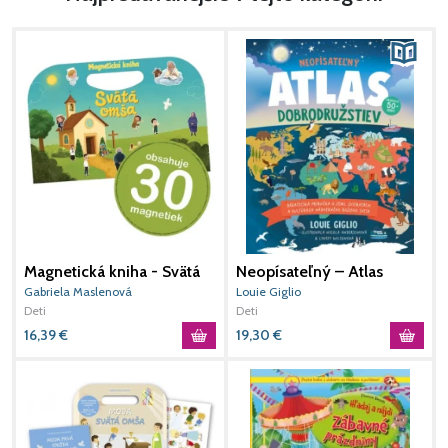
Pritúľ si svoju dcérku a povedz jej, aká je drahá a vzácna.
Magnetická kniha - Svätá
Neopísateľný – Atlas
Ú
omša (+ 30 magnetiek)
dobrodružstiev
p
Gabriela Maslenová
Louie Giglio
D
Deti
Deti
16,39
€
19,30
€
5