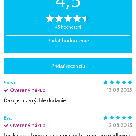
45 hodnotení
Soňa
13.08.2025
Overený nákup
Ďakujem za rýchle dodanie.
Eva
12.08.2025
Overený nákup
knizka bola kupena na pamiatku krstu, je tam nadherna