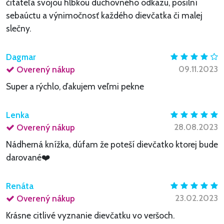
čitateľa svojou hĺbkou duchovného odkazu, posilní
sebaúctu a výnimočnosť každého dievčatka či malej
slečny.
Dagmar
09.11.2023
Overený nákup
Super a rýchlo, ďakujem veľmi pekne
Lenka
28.08.2023
Overený nákup
Nádherná knížka, dúfam že poteší dievčatko ktorej bude
darované❤️
Renáta
23.02.2023
Overený nákup
Krásne citlivé vyznanie dievčatku vo veršoch.