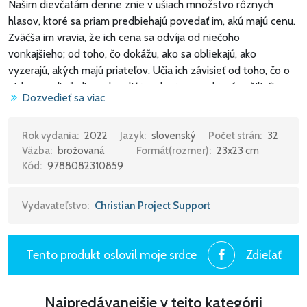
Našim dievčatám denne znie v ušiach množstvo rôznych
hlasov, ktoré sa priam predbiehajú povedať im, akú majú cenu.
Zväčša im vravia, že ich cena sa odvíja od niečoho
vonkajšieho; od toho, čo dokážu, ako sa obliekajú, ako
vyzerajú, akých majú priateľov. Učia ich závisieť od toho, čo o
nich povedia ľudia, a dovoliť to, aby trauma, ktorú zažili, či
Dozvedieť sa viac
chyba, ktorú spravili, znížila ich vedomie vlastnej ceny. Verím,
že jednou z najdôležitejších vecí, aké môžeme spraviť, je
vzoprieť sa týmto hlasom, ktoré kričia skazonosné posolstvá
Rok vydania:
2022
Jazyk:
slovenský
Počet strán:
32
Väzba:
brožovaná
Formát(rozmer):
23x23 cm
do uší našich dievčat, a namiesto toho im znovu a znovu
Kód:
9788082310859
šepkať pravdu. Naše dcéry potrebujú počuť, že ich hodnota
nezávisí od vonkajších zdrojov. Súvisí s tým, ako boli
stvorené. Potrebujú počuť, že ich hodnota sa zakladá na tom,
Vydavateľstvo:
Christian Project Support
kým sú, nie na tom, čo dokážu alebo čo im urobili iní. Kniha je
vhodná pre deti vo veku 3-9 rokov.
Tento produkt oslovil moje srdce
Zdieľať
Si krásna a jedinečná, hodna lásky taká, aká si. Ani hviezdy,
milá slečna, nie sú také cenné ako ty.
Najpredávanejšie v tejto kategórii