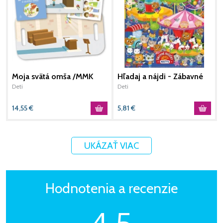
Moja svätá omša /MMK
Hľadaj a nájdi - Zábavné
R
prázdniny
Deti
Deti
R
D
14,55
€
5,81
€
2
UKÁZAŤ VIAC
Hodnotenia a recenzie
4,5