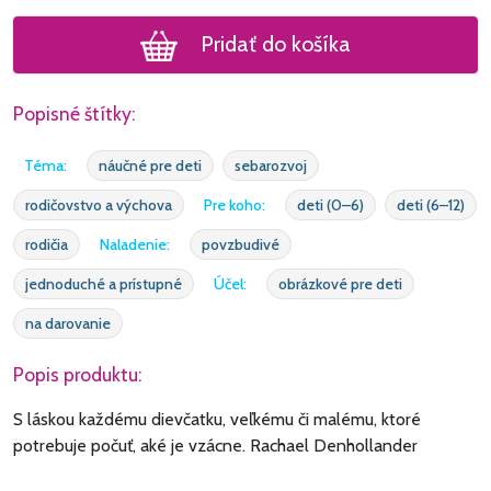
Pridať do košíka
Popisné štítky:
Téma:
náučné pre deti
sebarozvoj
rodičovstvo a výchova
Pre koho:
deti (0–6)
deti (6–12)
rodičia
Naladenie:
povzbudivé
jednoduché a prístupné
Účel:
obrázkové pre deti
na darovanie
Popis produktu:
S láskou každému dievčatku, veľkému či malému, ktoré
potrebuje počuť, aké je vzácne. Rachael Denhollander