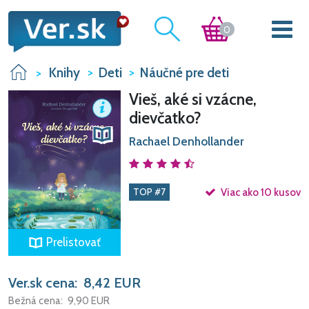
0
Knihy
Deti
Náučné pre deti
Vieš, aké si vzácne,
dievčatko?
Rachael Denhollander
TOP #7
Viac ako 10 kusov
Prelistovať
Ver.sk cena:
8,42
EUR
Bežná cena:
9,90
EUR