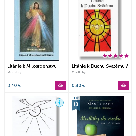
Litánie k Milosrdenstvu
Litánie k Duchu Svätému /
N
Božiemu
JH
Modlitby
Modlitby
M
0,40
€
0,80
€
1
13