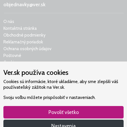
objednavky@ver.sk
O nás
Kontaktná stránka
Obchodné podmienky
Reklamačný poriadok
Ochrana osobných údajov
Poštovné
Cookies
Ver.sk používa cookies
Cookies sú informácie, ktoré ukladáme, aby sme zlepšili váš
používateľský zážitok na Ver.sk.
Naše srdce je v Martindome.
Svoju voľbu môžete prispôsobiť v nastaveniach.
Podporujeme aktivity spoločenstva,
ktoré pomáha nájsť vzťah s Bohom.
Povoliť všetko
Nastavenia