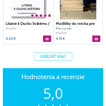
Litánie k Duchu Svätému /
Modlitby do vrecka pre
N
DK
učiteľov
d
Modlitby
Max Lucado
S
L
Modlitby
M
0,30
€
4,75
€
1
UKÁZAŤ VIAC
Hodnotenia a recenzie
5,0