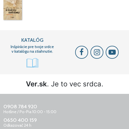
KATALÓG
Inšpirácie pre tvoje srdce
v katalógu na stiahnutie.
Ver.sk
. Je to vec srdca.
0908 784 920
Hotline / Po-Pia 10:00 - 15:00
0650 400 159
Odkazovač 24 h