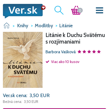
0
Knihy
Modlitby
Litánie
Litánie k Duchu Svätému
s rozjímaniami
Barbora Vašková
Viac ako 10 kusov
Ver.sk cena:
3,50
EUR
Bežná cena:
3,50
EUR