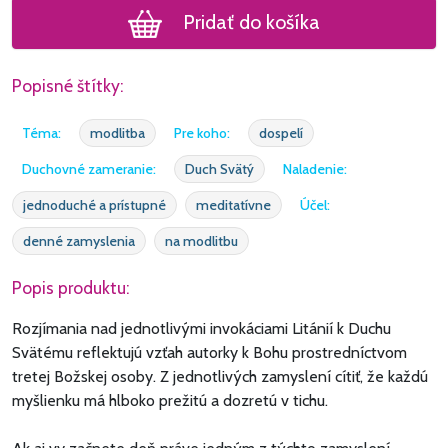
Pridať do košíka
Popisné štítky:
Téma:
modlitba
Pre koho:
dospelí
Duchovné zameranie:
Duch Svätý
Naladenie:
jednoduché a prístupné
meditatívne
Účel:
denné zamyslenia
na modlitbu
Popis produktu:
Rozjímania nad jednotlivými invokáciami Litánií k Duchu
Svätému reflektujú vzťah autorky k Bohu prostredníctvom
tretej Božskej osoby. Z jednotlivých zamyslení cítiť, že každú
myšlienku má hlboko prežitú a dozretú v tichu.