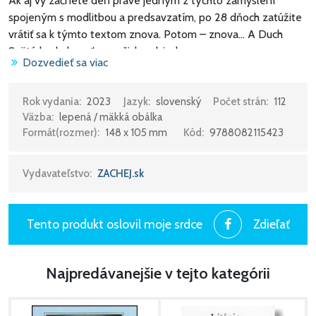
Ak aj vy začnete deň práve jedným z týchto zamyslení
spojeným s modlitbou a predsavzatím, po 28 dňoch zatúžite
vrátiť sa k týmto textom znova. Potom – znova... A Duch
Svätý bude konať vo vašich srdciach.
Dozvedieť sa viac
Tieto rozjímania zaujmú vďaka zrozumiteľnej jednoduchosti,
tak potrebnej v dnešnej komplikovanej dobe. Osobitý štýl je
Rok vydania:
2023
Jazyk:
slovenský
Počet strán:
112
Väzba:
lepená / mäkká obálka
vhodný pre ľudí každého veku a vďaka útlosti brožúrky sa
Formát(rozmer):
148 x 105 mm
Kód:
9788082115423
môže stať súčasťou kabelky, spisovej zložky, priehradky auta,
no najmä vášho života.
Vydavateľstvo:
ZACHEJ.sk
Duchu Svätý, príď, a v tichom rozjímaní začni meniť môj život!
Tento produkt oslovil moje srdce
Zdieľať
Najpredávanejšie v tejto kategórii