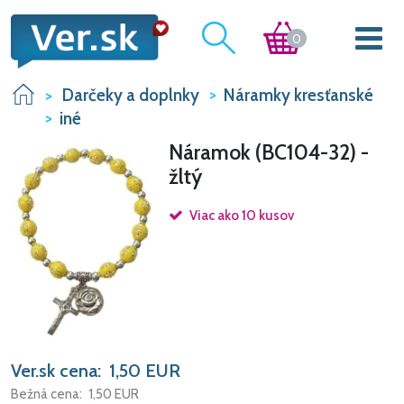
0
Darčeky a doplnky
Náramky kresťanské
iné
Náramok (BC104-32) -
žltý
Viac ako 10 kusov
Ver.sk cena:
1,50
EUR
Bežná cena:
1,50
EUR