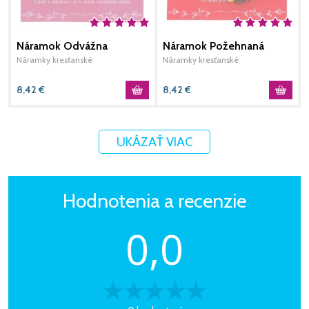
Náramok Odvážna
Náramok Požehnaná
N
Náramky kresťanské
Náramky kresťanské
N
8,42
€
8,42
€
1
UKÁZAŤ VIAC
Hodnotenia a recenzie
0,0