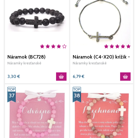
Náramok (BC728)
Náramok (C4-X20) krížik -
N
strieborný
Náramky kresťanské
Náramky kresťanské
N
3,30
€
6,79
€
37
38