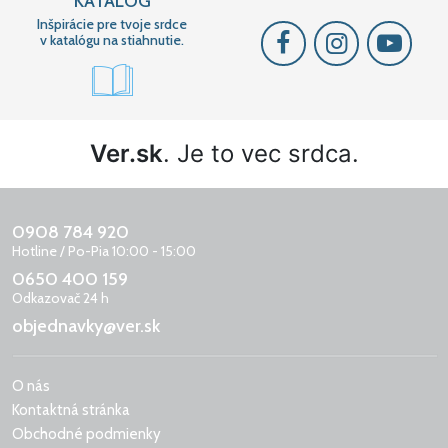
KATALÓG
Inšpirácie pre tvoje srdce
v katalógu na stiahnutie.
Ver.sk
. Je to vec srdca.
0908 784 920
Hotline / Po-Pia 10:00 - 15:00
0650 400 159
Odkazovač 24 h
objednavky@ver.sk
O nás
Kontaktná stránka
Obchodné podmienky