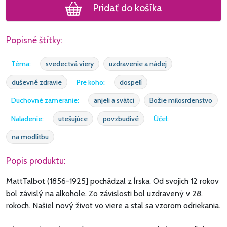
Pridať do košíka
Popisné štítky:
Téma:
svedectvá viery
uzdravenie a nádej
duševné zdravie
Pre koho:
dospelí
Duchovné zameranie:
anjeli a svätci
Božie milosrdenstvo
Naladenie:
utešujúce
povzbudivé
Účel:
na modlitbu
Popis produktu:
MattTalbot (1856-1925] pochádzal z Írska. Od svojich 12 rokov
bol závislý na alkohole. Zo závislosti bol uzdravený v 28.
rokoch. Našiel nový život vo viere a stal sa vzorom odriekania.