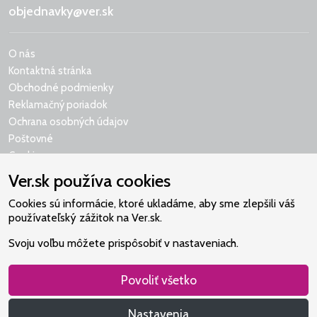
objednavky@ver.sk
O nás
Kontaktná stránka
Obchodné podmienky
Reklamačný poriadok
Ochrana osobných údajov
Poštovné
Cookies
Ver.sk používa cookies
Cookies sú informácie, ktoré ukladáme, aby sme zlepšili váš
používateľský zážitok na Ver.sk.
Naše srdce je v Martindome.
Svoju voľbu môžete prispôsobiť v nastaveniach.
Podporujeme aktivity spoločenstva,
ktoré pomáha nájsť vzťah s Bohom.
Povoliť všetko
Nastavenia