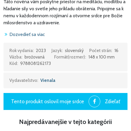
Táto novéna vám poskytne priestor na meditáciu, modlitbu a
hľadanie sily vo svetle jeho príkladu obrátenia. Pripojme sa k
nemu v každodennom rozjímaní a otvorme srdce pre Božie
milosrdenstvo a uzdravenie.
Dozvedieť sa viac
Rok vydania:
2023
Jazyk:
slovenský
Počet strán:
16
Väzba:
brožovaná
Formát(rozmer):
148 x 100 mm
Kód:
9788081262173
Vydavateľstvo:
Vienala
Tento produkt oslovil moje srdce
Zdieľať
Najpredávanejšie v tejto kategórii