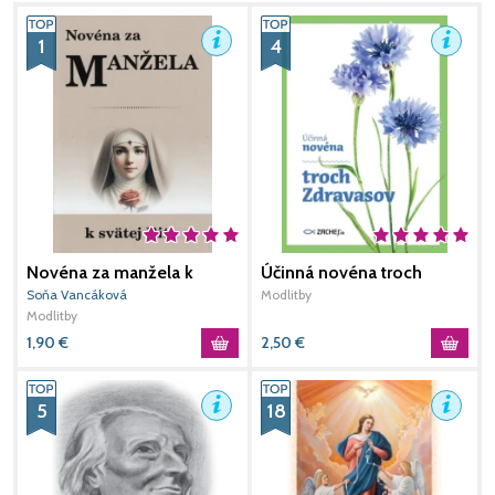
1
4
Novéna za manžela k
Účinná novéna troch
svätej Rite
Zdravasov
Soňa Vancáková
Modlitby
M
Modlitby
1,90
€
2,50
€
3
5
18