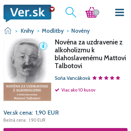
0
Knihy
Modlitby
Novény
Novéna za uzdravenie z
alkoholizmu k
blahoslavenému Mattovi
Talbotovi
Soňa Vancáková
Viac ako 10 kusov
Ver.sk cena:
1,90
EUR
Bežná cena:
1,90
EUR