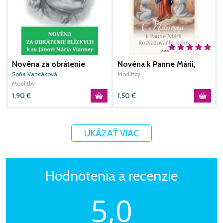
Novéna za obrátenie
Novéna k Panne Márii,
N
blízkych k sv. Jánovi Mária
Rozväzovačke uzlov
o
Soňa Vancáková
Modlitby
S
Vianney
Modlitby
M
1,90
€
1,50
€
1
UKÁZAŤ VIAC
Hodnotenia a recenzie
5,0