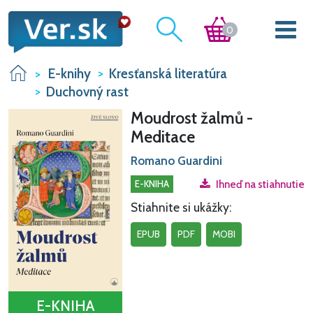
0
E-knihy
Kresťanská literatúra
Duchovný rast
Moudrost žalmů -
Meditace
Romano Guardini
E-KNIHA
Ihneď na stiahnutie
Stiahnite si ukážky:
EPUB
PDF
MOBI
E-KNIHA