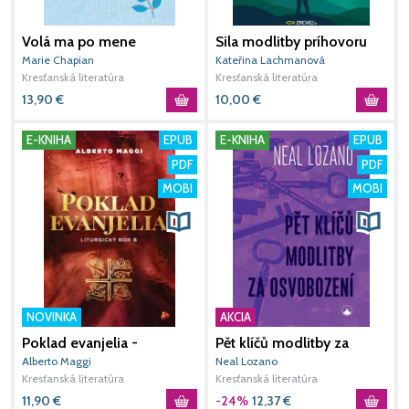
Volá ma po mene
Sila modlitby príhovoru
3
Marie Chapian
Kateřina Lachmanová
P
Kresťanská literatúra
Kresťanská literatúra
K
13,90
€
10,00
€
7
E-KNIHA
EPUB
E-KNIHA
EPUB
PDF
PDF
MOBI
MOBI
NOVINKA
AKCIA
Poklad evanjelia -
Pět klíčů modlitby za
S
Liturgický rok B
osvobození
t
Alberto Maggi
Neal Lozano
D
Kresťanská literatúra
Kresťanská literatúra
K
11,90
€
-24%
12,37
€
2