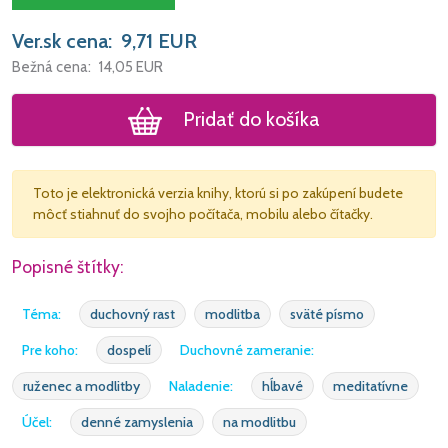
Ver.sk cena:
9,71
EUR
Bežná cena:
14,05
EUR
Pridať do košíka
Toto je elektronická verzia knihy, ktorú si po zakúpení budete
môcť stiahnuť do svojho počítača, mobilu alebo čítačky.
Popisné štítky:
Téma:
duchovný rast
modlitba
sväté písmo
Pre koho:
dospelí
Duchovné zameranie:
ruženec a modlitby
Naladenie:
hĺbavé
meditatívne
Účel:
denné zamyslenia
na modlitbu