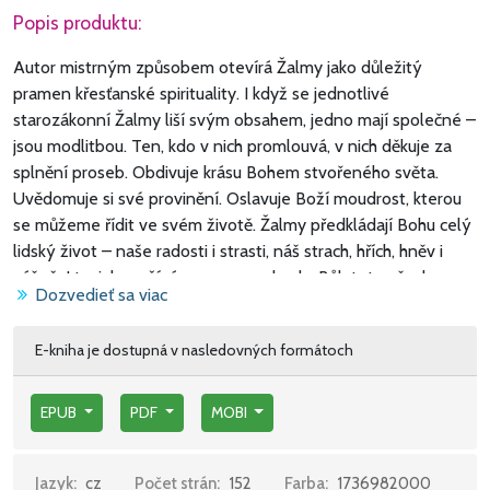
Popis produktu:
Autor mistrným způsobem otevírá Žalmy jako důležitý
pramen křesťanské spirituality. I když se jednotlivé
starozákonní Žalmy liší svým obsahem, jedno mají společné –
jsou modlitbou. Ten, kdo v nich promlouvá, v nich děkuje za
splnění proseb. Obdivuje krásu Bohem stvořeného světa.
Uvědomuje si své provinění. Oslavuje Boží moudrost, kterou
se můžeme řídit ve svém životě. Žalmy předkládají Bohu celý
lidský život – naše radosti i strasti, náš strach, hřích, hněv i
vášeň. I to, jak prožíváme svou svobodu. Bůh toto všechno
Dozvedieť sa viac
objímá. Právě proto sehrávají Žalmy tak důležitou roli v
židovství i v křesťanství. Žalmy ale podle Guardiniho nejsou
E-kniha je dostupná v nasledovných formátoch
jen poezií se silnými obrazy a v krásném starověkém stylu.
„Jsou na prvním místě Božím slovem – slovem, kterým Bůh
odpovídá na slova toho, kdo se jím dal uchvátit. Stávají se tak
EPUB
PDF
MOBI
zjevením vedoucím ke spáse.“ Kdo se je modlí, začne přijímat
jejich slova za svá vlastní. Začne vidět své srdce ne takové,
Jazyk:
cz
Počet strán:
152
Farba:
1736982000
jaké by si přál mít, ale takové, jaké skutečně je – včetně jeho