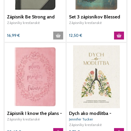
Zápisník Be Strong and
Set 3 zápisníkov Blessed
Z
Courageous Josh. 1:9
Peacock
Zápisníky kresťanské
Zápisníky kresťanské
Z
16,99
€
12,50
€
1
Zápisník I know the plans -
Dych ako modlitba -
Pink
Vytrhávací blok s
Zápisníky kresťanské
Jennifer Tucker
modlitbami
Zápisníky kresťanské