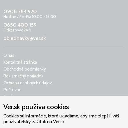
0908 784 920
Hotline / Po-Pia 10:00 - 15:00
0650 400 159
Odkazovač 24 h
objednavky@ver.sk
O nás
Kontaktná stránka
Obchodné podmienky
Reklamačný poriadok
Ochrana osobných údajov
Poštovné
Cookies
Ver.sk používa cookies
Cookies sú informácie, ktoré ukladáme, aby sme zlepšili váš
používateľský zážitok na Ver.sk.