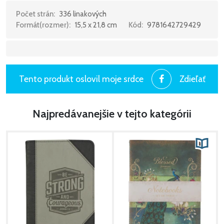
Počet strán:
336 linakových
Formát(rozmer):
15,5 x 21,8 cm
Kód:
9781642729429
Tento produkt oslovil moje srdce
Zdieľať
Najpredávanejšie v tejto kategórii