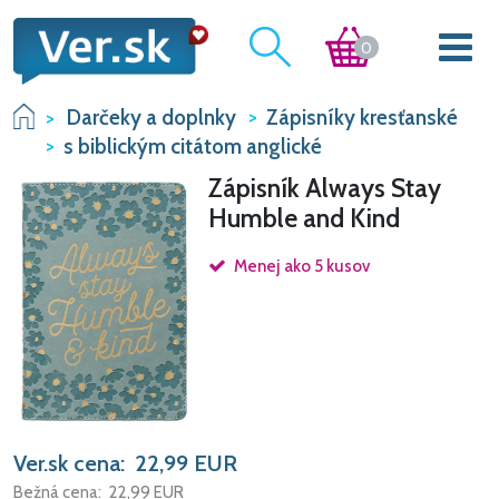
0
Darčeky a doplnky
Zápisníky kresťanské
s biblickým citátom anglické
Zápisník Always Stay
Humble and Kind
Menej ako 5 kusov
Ver.sk cena:
22,99
EUR
Bežná cena:
22,99
EUR