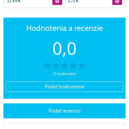
22,49
€
5,72
€
Hodnotenia a recenzie
0,0
0 hodnotení