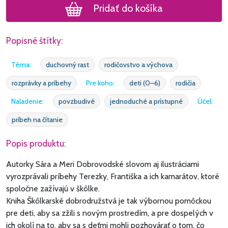
Pridať do košíka
Popisné štítky:
Téma:
duchovný rast
rodičovstvo a výchova
rozprávky a príbehy
Pre koho:
deti (0–6)
rodičia
Naladenie:
povzbudivé
jednoduché a prístupné
Účel:
príbeh na čítanie
Popis produktu:
Autorky Sára a Meri Dobrovodské slovom aj ilustráciami
vyrozprávali príbehy Terezky, Františka a ich kamarátov, ktoré
spoločne zažívajú v škôlke.
Kniha Škôlkarské dobrodružstvá je tak výbornou pomôckou
pre deti, aby sa zžili s novým prostredím, a pre dospelých v
ich okolí na to, aby sa s deťmi mohli pozhovárať o tom, čo