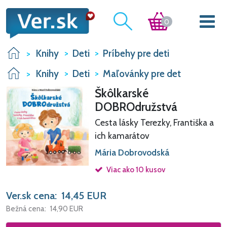
0
Knihy
Deti
Príbehy pre deti
Knihy
Deti
Maľovánky pre det
Škôlkarské
DOBROdružstvá
Cesta lásky Terezky, Františka a
ich kamarátov
Mária Dobrovodská
Viac ako 10 kusov
Ver.sk cena:
14,45
EUR
Bežná cena:
14,90
EUR