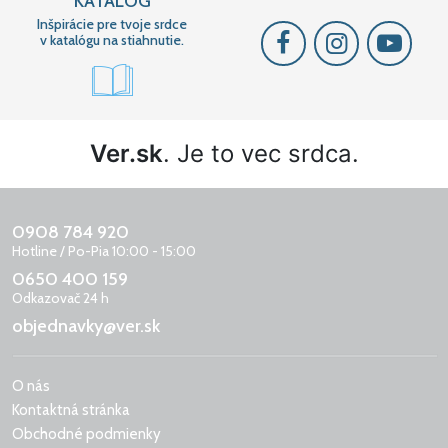
KATALÓG
Inšpirácie pre tvoje srdce
v katalógu na stiahnutie.
Ver.sk
. Je to vec srdca.
0908 784 920
Hotline / Po-Pia 10:00 - 15:00
0650 400 159
Odkazovač 24 h
objednavky@ver.sk
O nás
Kontaktná stránka
Obchodné podmienky