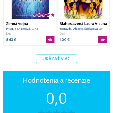
Zimná vojna
Blahoslavená Laura Vicuna
M
Priscilla Shirerová, Gina
zostavila: Alžbeta Šuplatová OV
P
Detwilerová
Deti
Deti
D
8,63
€
1,00
€
8
UKÁZAŤ VIAC
Hodnotenia a recenzie
0,0