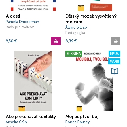
A dosť!
Dětský mozek vysvětlený
rodičům
Pamela Druckerman
Rady pre rodičov
Álvaro Bilbao
Pedagogika
9,50
€
8,39
€
E-KNIHA
EPUB
MOBI
Ako prekonávať konflikty
Môj boj, tvoj boj
Anselm Grün
Ronda Rousey