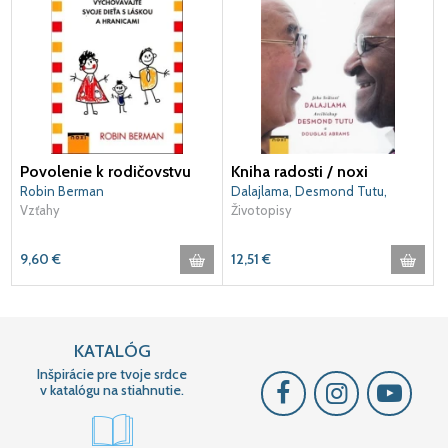
Povolenie k rodičovstvu
Kniha radosti / noxi
Robin Berman
Dalajlama, Desmond Tutu,
Vzťahy
Douglas Abrams
Životopisy
9,60
€
12,51
€
KATALÓG
Inšpirácie pre tvoje srdce
v katalógu na stiahnutie.