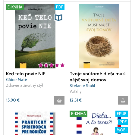
E-KNIHA
PDF
Keď telo povie NIE
Tvoje vnútorné dieťa musí
nájsť svoj domov
Gábor Maté
Zdravie a životný štýl
Stefanie Stahl
Vzťahy
15,90
€
12,51
€
E-KNIHA
EPUB
PDF
MOBI