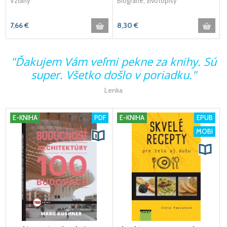
Vzťahy
Biografie, životopisy
7,66
€
8,30
€
s
"Ďakujem Vám veľmi pekne za knihy. Sú
super. Všetko došlo v poriadku."
Lenka
E-KNIHA
PDF
E-KNIHA
EPUB
MOBI