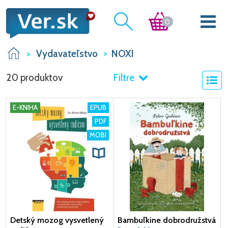
0
Vydavateľstvo
NOXI
20 produktov
Filtre
E-KNIHA
EPUB
PDF
MOBI
Detský mozog vysvetlený
Bambuľkine dobrodružstvá