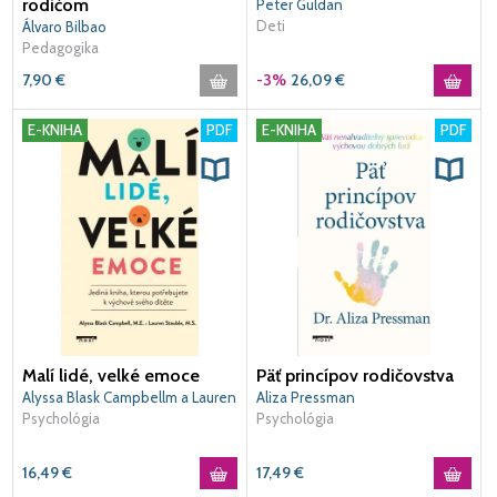
rodičom
Peter Guldan
Deti
Álvaro Bilbao
Pedagogika
7,90
€
-3%
26,09
€
E-KNIHA
PDF
E-KNIHA
PDF
Malí lidé, velké emoce
Päť princípov rodičovstva
Alyssa Blask Campbellm a Lauren
Aliza Pressman
Elizabeth Stauble
Psychológia
Psychológia
16,49
€
17,49
€