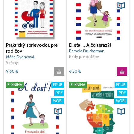
Praktický sprievodca pre
Dieťa ... A čo teraz?!
rodičov
Pamela Druckerman
Rady pre rodičov
Mária Dvončová
Vzťahy
9,60
€
6,50
€
E-KNIHA
EPUB
E-KNIHA
EPUB
PDF
PDF
MOBI
MOBI