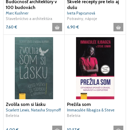
Budúcnosť architektúry v
Skvelé recepty pre telo aj
100 budovách
dušu
Marc Kushner
Iveta Papcunová
Stavebníctvo a architektúra
Potraviny, nápoje
7,60
€
6,90
€
Zvolila som si lásku
Prežila som
Scarlett Lewis, Natasha Stoynoff
Immaculée Ilibagiza & Steve
Beletria
Erwin
Beletria
4,00
€
10,57
€