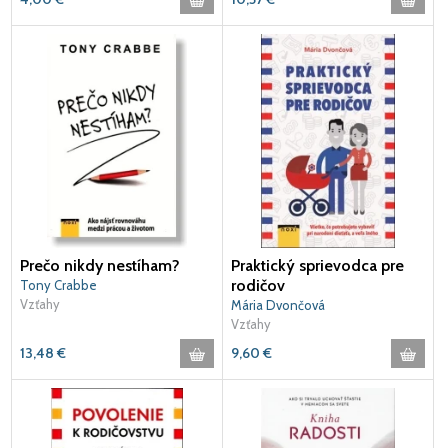
Prečo nikdy nestíham?
Praktický sprievodca pre
rodičov
Tony Crabbe
Vzťahy
Mária Dvončová
Vzťahy
13,48
€
9,60
€