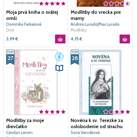
Moja prvá kniha o svätej
Modlitby do vrecka pre
omši
mamy
Dominika Farkašová
Andrea Lucado|Max Lucado
Deti
Modlitby
3,99
€
4,75
€
27
28
Modlitby za moje
Novéna k sv. Terezke za
dievčatko
oslobodenie od strachu
Carolyn Larsen
Soňa Vancáková