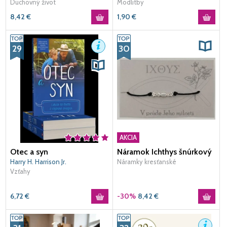
Duchovný život
Modlitby
8,42
€
1,90
€
29
30
AKCIA
Otec a syn
Náramok Ichthys šnúrkový
Harry H. Harrison Jr.
Náramky kresťanské
Vzťahy
6,72
€
-30%
8,42
€