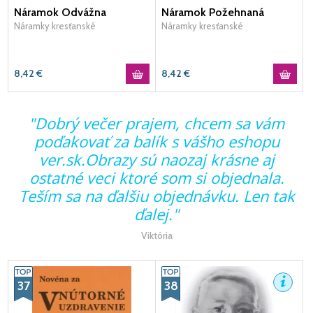
Náramok Odvážna
Náramok Požehnaná
Náramky kresťanské
Náramky kresťanské
8,42
€
8,42
€
a
"Dobrý večer prajem, chcem sa vám
poďakovať za balík s vášho eshopu
ver.sk.Obrazy sú naozaj krásne aj
ostatné veci ktoré som si objednala.
Teším sa na ďalšiu objednávku. Len tak
ďalej."
Viktória
37
38