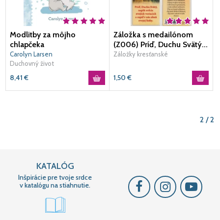
Modlitby za môjho
Záložka s medailónom
chlapčeka
(Z006) Príď, Duchu Svätý...
Carolyn Larsen
Záložky kresťanské
Duchovný život
8,41
€
1,50
€
2 / 2
KATALÓG
Inšpirácie pre tvoje srdce
v katalógu na stiahnutie.