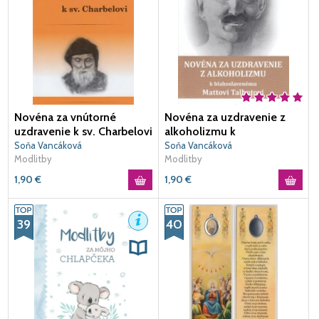
Novéna za vnútorné
Novéna za uzdravenie z
uzdravenie k sv. Charbelovi
alkoholizmu k
blahoslavenému Mattovi
Soňa Vancáková
Soňa Vancáková
Modlitby
Talbotovi
Modlitby
1,90
€
1,90
€
39
40