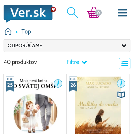
0
Top
ODPORÚČAME
40 produktov
Filtre
25
26