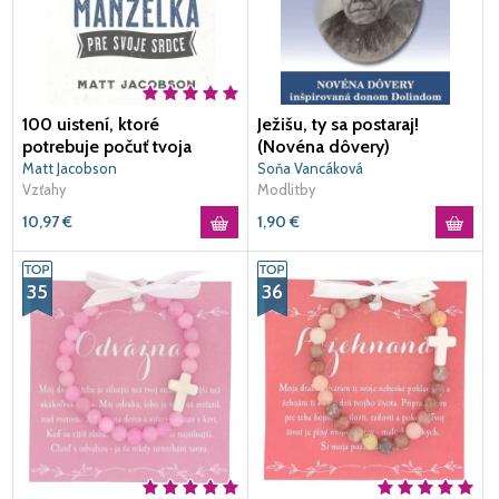
100 uistení, ktoré
Ježišu, ty sa postaraj!
potrebuje počuť tvoja
(Novéna dôvery)
manželka
Matt Jacobson
Soňa Vancáková
Vzťahy
Modlitby
10,97
€
1,90
€
35
36