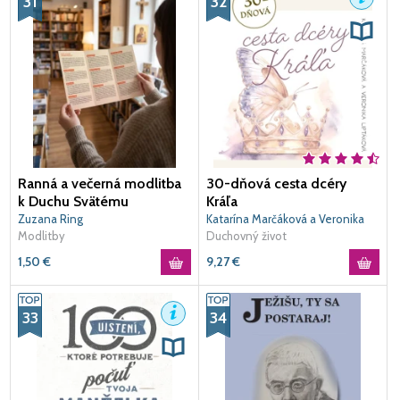
31
32
Ranná a večerná modlitba
30-dňová cesta dcéry
k Duchu Svätému
Kráľa
Zuzana Ring
Katarína Marčáková a Veronika
Modlitby
Liptáková
Duchovný život
1,50
€
9,27
€
33
34