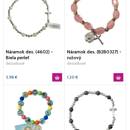
Náramok des. (4602) -
Náramok des. (B2B0327) -
Biela perleť
ružový
desiatkové
desiatkové
3,98
€
1,20
€