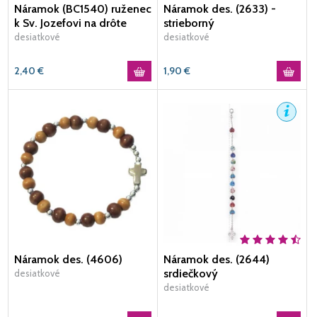
Náramok (BC1540) ruženec
Náramok des. (2633) -
k Sv. Jozefovi na drôte
strieborný
desiatkové
desiatkové
2,40
€
1,90
€
Náramok des. (4606)
Náramok des. (2644)
srdiečkový
desiatkové
desiatkové