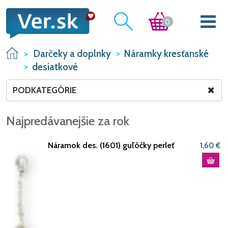
0
Darčeky a doplnky
Náramky kresťanské
desiatkové
PODKATEGÓRIE
Najpredávanejšie za rok
Náramok des. (1601) guľôčky perleť
1,60 €