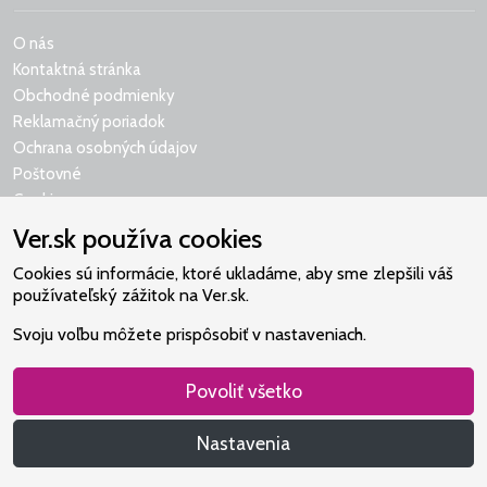
O nás
Kontaktná stránka
Obchodné podmienky
Reklamačný poriadok
Ochrana osobných údajov
Poštovné
Cookies
Ver.sk používa cookies
Cookies sú informácie, ktoré ukladáme, aby sme zlepšili váš
používateľský zážitok na Ver.sk.
Naše srdce je v Martindome.
Svoju voľbu môžete prispôsobiť v nastaveniach.
Podporujeme aktivity spoločenstva,
ktoré pomáha nájsť vzťah s Bohom.
Povoliť všetko
Nastavenia
Všetky práva vyhradené: Christian Project Support, s.r.o.