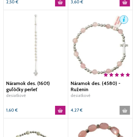
2,50
€
3,60
€
Náramok des. (1601)
Náramok des. (4580) -
guľôčky perleť
Ruženin
desiatkové
desiatkové
1,60
€
4,27
€