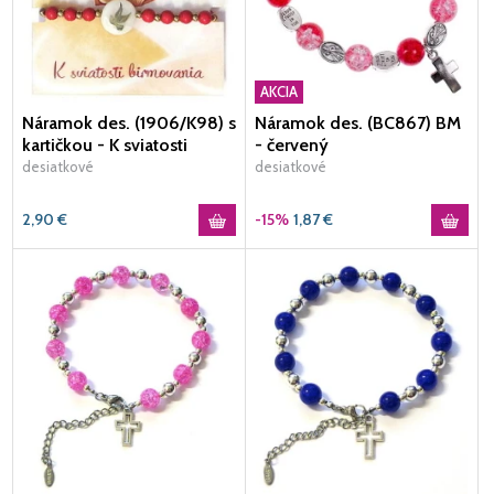
AKCIA
Náramok des. (1906/K98) s
Náramok des. (BC867) BM
kartičkou - K sviatosti
- červený
birmovania
desiatkové
desiatkové
2,90
€
-15%
1,87
€