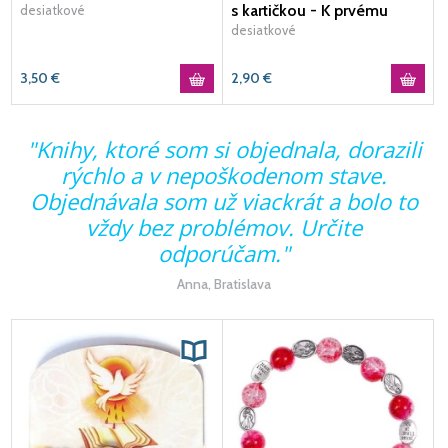
s kartičkou - K prvému
desiatkové
svätému prijímaniu
desiatkové
3,50
€
2,90
€
"Knihy, ktoré som si objednala, dorazili
rýchlo a v nepoškodenom stave.
Objednávala som už viackrát a bolo to
vždy bez problémov. Určite
odporúčam."
Anna, Bratislava