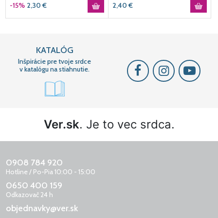
-15%
2,30
€
2,40
€
KATALÓG
Inšpirácie pre tvoje srdce
v katalógu na stiahnutie.
Ver.sk
. Je to vec srdca.
0908 784 920
Hotline / Po-Pia 10:00 - 15:00
0650 400 159
Odkazovač 24 h
objednavky@ver.sk