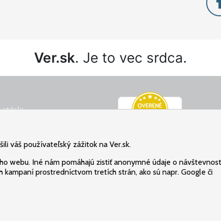
Ver.sk
. Je to vec srdca.
 stránka
é podmienky
ný poriadok
li váš používateľský zážitok na Ver.sk.
osobných údajov
ho webu. Iné nám pomáhajú zistiť anonymné údaje o návštevnost
 kampaní prostredníctvom tretích strán, ako sú napr. Google či
Všetky práva vyhradené: Christian Project Support, s.r.o.