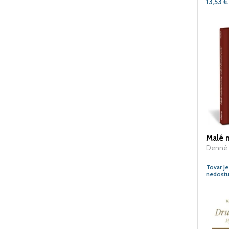
13,53
€
Denné 
Tovar j
nedostu