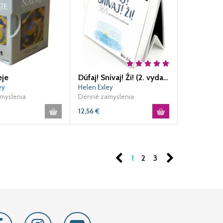
eje
Dúfaj! Snívaj! Ži! (2. vydanie)
ey
Helen Exley
myslenia
Denné zamyslenia
12,56
€
1
2
3