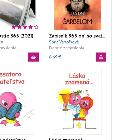
astie 365 (2021)
Zápisník 365 dní so svätým Šarbelom
ey
Soňa Vancáková
myslenia
Denné zamyslenia
6,69
€