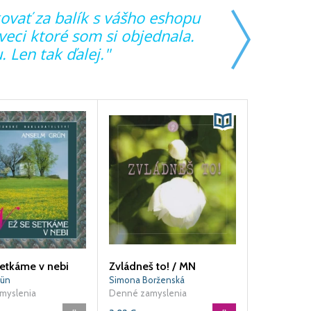
vať za balík s vášho eshopu
"Vždy mi v
veci ktoré som si objednala.
ponuke. T
 Len tak ďalej."
setkáme v nebi
Zvládneš to! / MN
rün
Simona Borženská
myslenia
Denné zamyslenia