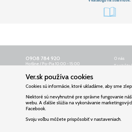
0908 784 920
O nás
Hotline / Po-Pia 10:00 - 15:00
Kontaktná
0650 400 159
Obchodn
Ver.sk používa cookies
Odkazovač 24 h
Reklamač
objednavky@ver.sk
Cookies sú informácie, ktoré ukladáme, aby sme zlepši
Ochrana 
Poštovné
Niektoré sú nevyhnutné pre správne fungovanie náš
Cookies
webu. A ďalšie slúžia na vykonávanie marketingových
Facebook.
Svoju voľbu môžete prispôsobiť v nastaveniach.