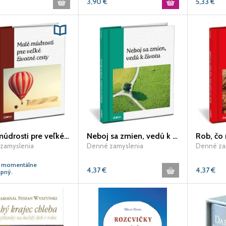
3,90
€
5,33
€
Malé múdrosti pre veľké životné cesty
Neboj sa zmien, vedú k životu
zamyslenia
Denné zamyslenia
Denné za
e momentálne
4,37
€
4,37
€
pný.