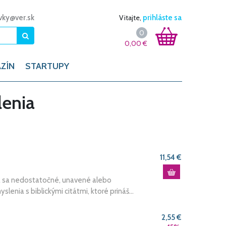
vky@ver.sk
Vitajte,
prihláste sa
0
0,00
€
ZÍN
STARTUPY
enia
11,54 €
ia sa nedostatočné, unavené alebo
enia s biblickými citátmi, ktoré prináš...
2,55 €