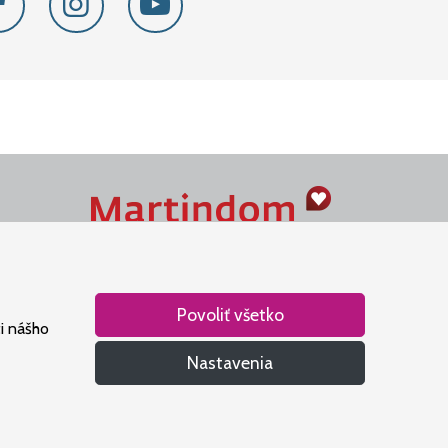
Naše srdce je v Martindome.
Podporujeme aktivity spoločenstva,
ktoré pomáha nájsť vzťah s Bohom.
Povoliť všetko
i nášho
Nastavenia