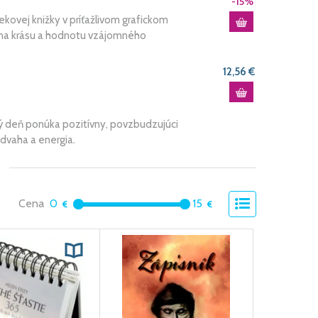
-15%
kovej knižky v príťažlivom grafickom
ú na krásu a hodnotu vzájomného
12,56 €
aždý deň ponúka pozitívny, povzbudzujúci
dvaha a energia.
Cena
0
15