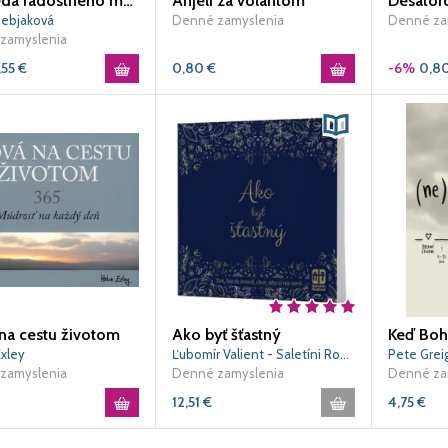
Abeceda radostného manželstva
Anjeli za volantom
Desatoro
Bebjaková
Denné zamyslenia
Denné za
zamyslenia
,55
€
0,80
€
-6%
0,8
na cestu životom
Ako byť šťastný
xley
Ľubomír Valient - Saletíni Rozkvet
Pete Grei
zamyslenia
Denné zamyslenia
Denné za
12,51
€
4,75
€