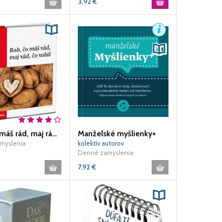
3,92
€
Rob, čo máš rád, maj rád, čo robíš
Manželské myšlienky+
myslenia
kolektív autorov
Denné zamyslenia
7,92
€