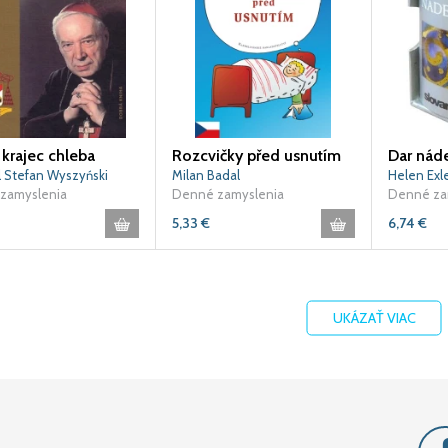
krajec chleba
Rozcvičky před usnutím
Dar nád
l Stefan Wyszyński
Milan Badal
Helen Exl
zamyslenia
Denné zamyslenia
Denné za
5,33
€
6,74
€
UKÁZAŤ VIAC