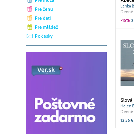
Pre muža
Lenka 
Pre ženu
Denné 
Pre deti
-15%
2
Pre mládež
Po česky
Slová 
Helen E
Denné 
12,56
€