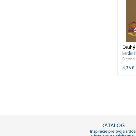
Druhý 
kardiná
Denné 
4,36
€
KATALÓG
Inšpirácie pre tvoje srdce
v katalógu na stiahnutie.