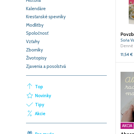
História
Kalendáre
Kresťanské spevníky
Modlitby
Spoločnosť
Soňa V
Vzťahy
Denné 
Zborníky
11,54
€
Životopisy
Zjavenia a posolstvá
Top
Novinky
Tipy
Akcie
AKCIA