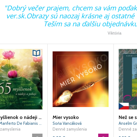
"Dobrý večer prajem, chcem sa vám poďako
ver.sk.Obrazy sú naozaj krásne aj ostatné 
Teším sa na ďalšiu objednávku.
Viktória
365 myšlienok o nádeji a pokoji
Mier vysoko
Než se 
Valeria Manferto De Fabianis (ed.)
Soňa Vancáková
Anselm G
zamyslenia
Denné zamyslenia
Denné za