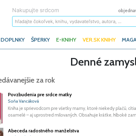
Nakupujte srdcom
objedna
 DOPLNKY
ŠPERKY
E-KNIHY
VER.SK KNIHY
MAGA
Denné zamysl
edávanejšie za rok
Povzbudenia pre srdce matky
Soňa Vancáková
Kniha je sprievodcom pre všetky mamy, ktoré niekedy plačú, cít
osamelé – aj uprostred milovaných. Obsahuje krátke, hlboké zamysl
Abeceda radostného manželstva