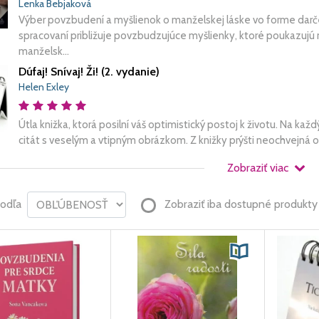
Lenka Bebjaková
Výber povzbudení a myšlienok o manželskej láske vo forme darče
spracovaní približuje povzbudzujúce myšlienky, ktoré poukazuj
manželsk...
Dúfaj! Snívaj! Ži! (2. vydanie)
Helen Exley
Útla knižka, ktorá posilní váš optimistický postoj k životu. Na k
citát s veselým a vtipným obrázkom. Z knižky prýšti neochvejná o
Zobraziť viac
podľa
Zobraziť iba dostupné produkty