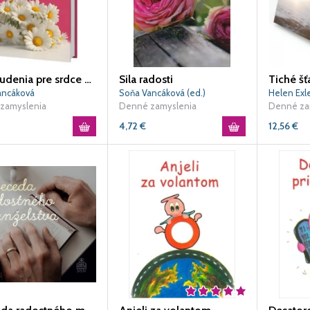
Povzbudenia pre srdce matky
Sila radosti
Tiché šť
ancáková
Soňa Vancáková (ed.)
Helen Exl
zamyslenia
Denné zamyslenia
Denné za
4,72
€
12,56
€