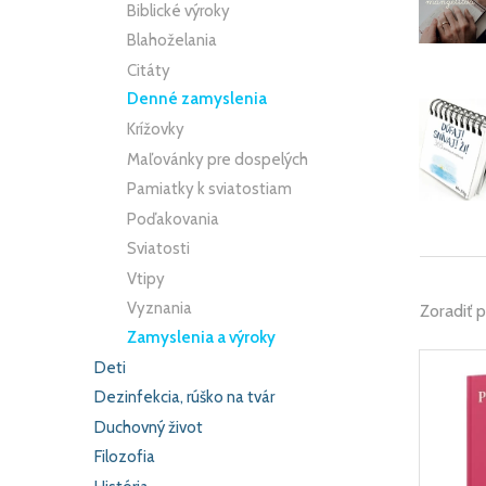
Biblické výroky
Blahoželania
Citáty
Denné zamyslenia
Krížovky
Maľovánky pre dospelých
Pamiatky k sviatostiam
Poďakovania
Sviatosti
Vtipy
Vyznania
Zoradiť 
Zamyslenia a výroky
Deti
Dezinfekcia, rúško na tvár
Duchovný život
Filozofia