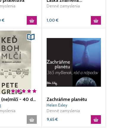
 priateľstva
Láska znamená...
myslenia
Denné zamyslenia
0
€
1,00
€
Keď Boh (ne)mlčí - 40 denných zamyslení
Zachráňme planétu
g
Helen Exley
myslenia
Denné zamyslenia
9,65
€