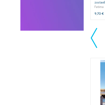
Fatima
9,70
€
hotu a promptnosť, veľmi ste ma potešili.
ov som už stihla poslať adresátovi. Vďaka
ešte raz!"
Júlia