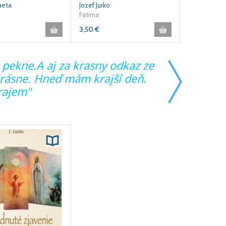
aeta
Jozef Jurko
Fatima
3,50
€
 pekne.A aj za krasny odkaz ze
"Dakujem ti
krásne. Hneď mám krajší deň.
rajem"