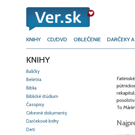
KNIHY
CD/DVD
OBLEČENIE
DARČEKY A
KNIHY
Balíčky
Fatimské
Beletria
pútnicko
Biblia
rekapitul
Biblické štúdium
posolstv
Časopisy
To Márii
Cirkevné dokumenty
Najpr
Darčekové knihy
Deti