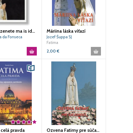
Fatima üzenete ma is időszerű
Máriina láska víťazí
a da Fonseca
Jozef Šuppa SJ
Fatima
2,00
€
 celá pravda
Ozvena Fatimy pre súčastnosť