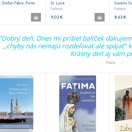
zostavil: Štefan Fábry, Peter Staroštík
Sr. Lucia
Saverio G
Fatima
Fatima
9,02
€
8,63
€
"Dobrý deň. Dnes mi prišiel balíček ďakujem
,,chyby nás nemajú rozdeľovať ale spájať" 
Krásny deň aj vám p
Mária