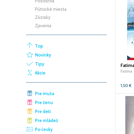
Posolstvá
Pútnické miesta
Zázraky
Zjavenia
Top
Novinky
Tipy
Fatim
Fatima
Akcie
1,50
€
Pre muža
Pre ženu
Pre deti
Pre mládež
Po česky