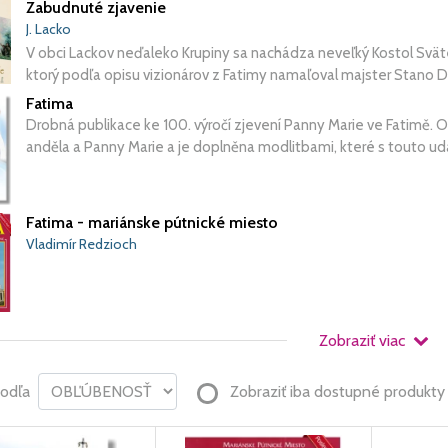
Zabudnuté zjavenie
J. Lacko
V obci Lackov neďaleko Krupiny sa nachádza neveľký Kostol Svätej
ktorý podľa opisu vizionárov z Fatimy namaľoval majster Stano Du
Fatima
Drobná publikace ke 100. výročí zjevení Panny Marie ve Fatimě. O
anděla a Panny Marie a je doplněna modlitbami, které s touto udál
Fatima - mariánske pútnické miesto
Vladimír Redzioch
Zobraziť viac
podľa
Zobraziť iba dostupné produkty