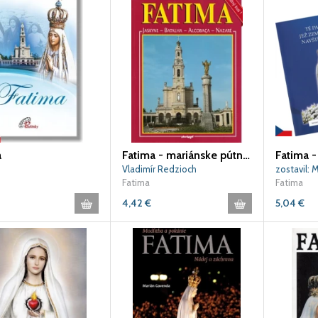
a
Fatima - mariánske pútnické miesto
Fatima -
Vladimír Redzioch
Fatima
Fatima
4,42
€
5,04
€