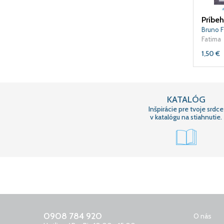
Bruno F
Fatima
1,50
€
KATALÓG
Inšpirácie pre tvoje srdce
v katalógu na stiahnutie.
0908 784 920
O nás