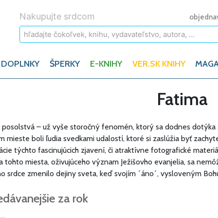
Nakupujte srdcom
objedna
 DOPLNKY
ŠPERKY
E-KNIHY
VER.SK KNIHY
MAGA
Fatima
 posolstvá – už vyše storočný fenomén, ktorý sa dodnes dotýka s
m mieste boli ľudia svedkami udalostí, ktoré si zaslúžia byť zach
ácie týchto fascinujúcich zjavení, či atraktívne fotografické materiá
a tohto miesta, oživujúceho význam Ježišovho evanjelia, sa nemôže
no srdce zmenilo dejiny sveta, keď svojím ´áno´, vysloveným Bohu 
edávanejšie za rok