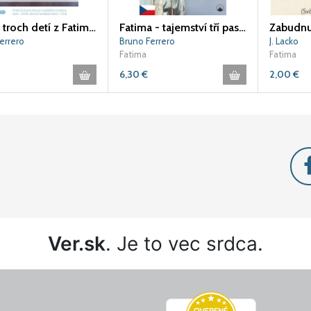
Príbeh troch detí z Fatimy (77)
Fatima - tajemství tří pasáčků
Zabudnu
errero
Bruno Ferrero
J. Lacko
Fatima
Fatima
6,30
€
2,00
€
Ver.sk
. Je to vec srdca.