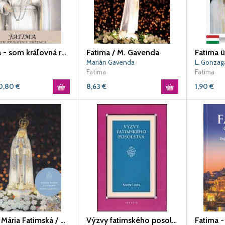
Fatima - som kráľovná ruženca
Fatima / M. Gavenda
Marián Gavenda
L. Gonzag
Fatima
Fatima
0,80
€
8,63
€
1,90
€
Panna Mária Fatimská / SSV
Výzvy fatimského posolstva
Fatima -