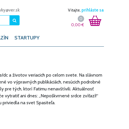
vky@ver.sk
Vitajte,
prihláste sa
0
0,00
€
ZÍN
STARTUPY
ŕdc a životov veriacich po celom svete. Na slávnom
ytené vo výpravných publikáciách, nesúcich podrobné
ly pre tých, ktorí Fatimu nenavštívili. Aktuálnosť
 vytratiť ani dnes: „Nepoškvrnené srdce zvíťazí!“
priviedla na svet Spasiteľa.