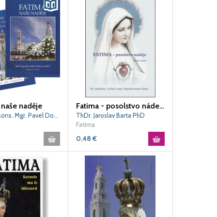
 naše naděje
Fatima - posolstvo nádeje
zostavil: Mons. Mgr. Pavel Dokládal
ThDr. Jaroslav Barta PhD
Fatima
0,48
€