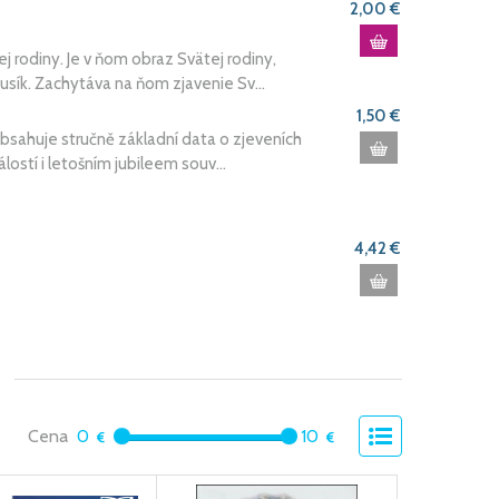
2,00 €
 rodiny. Je v ňom obraz Svätej rodiny,
sík. Zachytáva na ňom zjavenie Sv...
1,50 €
bsahuje stručně základní data o zjeveních
ostí i letošním jubileem souv...
4,42 €
Cena
0
10