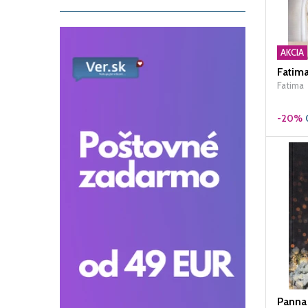
AKCIA
Fatima
-20%