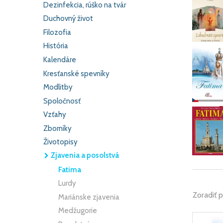
Dezinfekcia, rúško na tvár
Duchovný život
Filozofia
História
Kalendáre
Kresťanské spevníky
Modlitby
Spoločnosť
Vzťahy
Zborníky
Životopisy
Zjavenia a posolstvá
Fatima
Lurdy
Zoradiť 
Mariánske zjavenia
Medžugorie