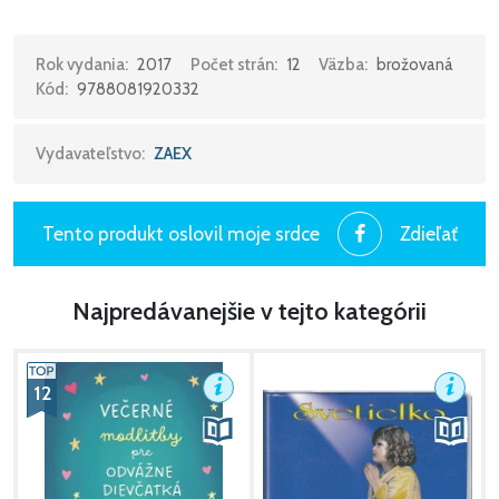
Rok vydania:
2017
Počet strán:
12
Väzba:
brožovaná
Kód:
9788081920332
Vydavateľstvo:
ZAEX
Tento produkt oslovil moje srdce
Zdieľať
Najpredávanejšie v tejto kategórii
12