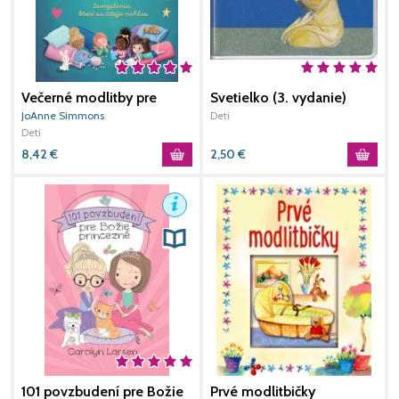
Večerné modlitby pre
Svetielko (3. vydanie)
M
odvážne dievčatká
JoAnne Simmons
Deti
D
Deti
8,42
€
2,50
€
2
101 povzbudení pre Božie
Prvé modlitbičky
Z