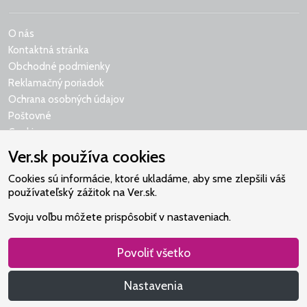
O nás
Kontaktná stránka
Obchodné podmienky
Reklamačný poriadok
Ochrana osobných údajov
Poštovné
Cookies
Ver.sk používa cookies
Cookies sú informácie, ktoré ukladáme, aby sme zlepšili váš
používateľský zážitok na Ver.sk.
Naše srdce je v Martindome.
Svoju voľbu môžete prispôsobiť v nastaveniach.
Podporujeme aktivity spoločenstva,
ktoré pomáha nájsť vzťah s Bohom.
Povoliť všetko
Nastavenia
Všetky práva vyhradené: Christian Project Support, s.r.o.