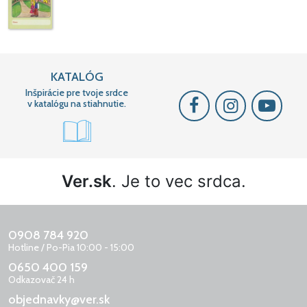
KATALÓG
Inšpirácie pre tvoje srdce
v katalógu na stiahnutie.
Ver.sk
. Je to vec srdca.
0908 784 920
Hotline / Po-Pia 10:00 - 15:00
0650 400 159
Odkazovač 24 h
objednavky@ver.sk