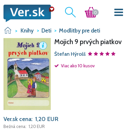
0
Knihy
Deti
Modlitby pre deti
Mojich 9 prvých piatkov
Štefan Hýrošš
Viac ako 10 kusov
Ver.sk cena:
1,20
EUR
Bežná cena:
1,20
EUR