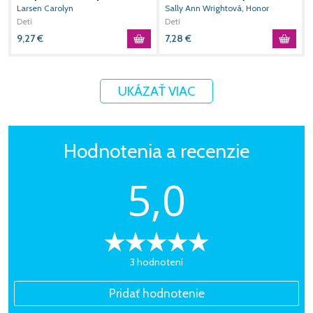
princezné
Larsen Carolyn
Sally Ann Wrightová, Honor
D
Deti
Ayresová
Deti
9,27
€
7,28
€
0
UKÁZAŤ VIAC
Hodnotenia a recenzie
5,0
3 hodnotení