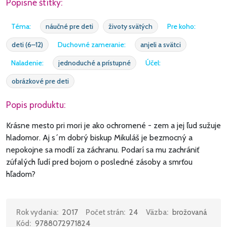
Popisné štítky:
Téma:
náučné pre deti
životy svätých
Pre koho:
deti (6–12)
Duchovné zameranie:
anjeli a svätci
Naladenie:
jednoduché a prístupné
Účel:
obrázkové pre deti
Popis produktu:
Krásne mesto pri mori je ako ochromené - zem a jej ľud sužuje
hladomor. Aj s´m dobrý biskup Mikuláš je bezmocný a
nepokojne sa modlí za záchranu. Podarí sa mu zachrániť
zúfalých ľudí pred bojom o posledné zásoby a smrťou
hľadom?
Rok vydania:
2017
Počet strán:
24
Väzba:
brožovaná
Kód:
9788072971824