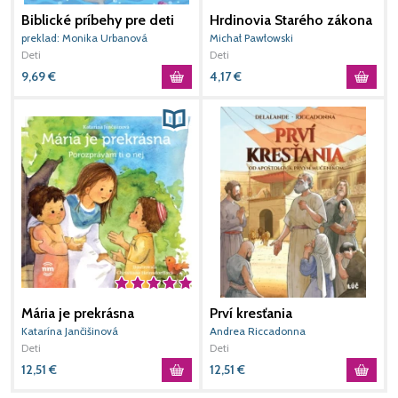
Biblické príbehy pre deti
Hrdinovia Starého zákona
P
(2. vydanie)
preklad: Monika Urbanová
Michał Pawłowski
D
Deti
Deti
D
9,69
€
4,17
€
8
Mária je prekrásna
Prví kresťania
Katarína Jančišinová
Andrea Riccadonna
M
Deti
Deti
D
12,51
€
12,51
€
4