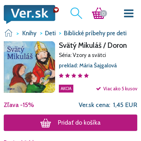
0
Knihy
Deti
Biblické príbehy pre deti
Svätý Mikuláš / Doron
Séria: Vzory a svätci
preklad: Mária Šajgalová
AKCIA
Viac ako 5 kusov
Zľava
-15%
Ver.sk cena:
1,45
EUR
Pridať do košíka