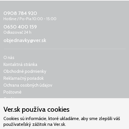
0908 784 920
Hotline / Po-Pia 10:00 - 15:00
0650 400 159
Odkazovač 24 h
objednavky@ver.sk
O nás
Kontaktná stránka
Obchodné podmienky
Reklamačný poriadok
Ochrana osobných údajov
Poštovné
Cookies
Ver.sk používa cookies
Cookies sú informácie, ktoré ukladáme, aby sme zlepšili váš
používateľský zážitok na Ver.sk.