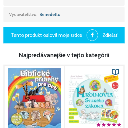
Vydavateľstvo:
Benedetto
Tento produkt oslovil moje srdce
Zdieľať
Najpredávanejšie v tejto kategórii