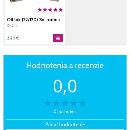
Oltárik (22/120) Sv. rodina
- ikona
Oltárik
2,20
€
Hodnotenia a recenzie
0,0
0 hodnotení