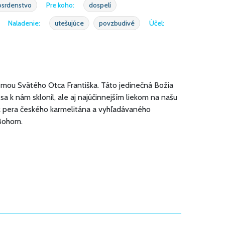
losrdenstvo
Pre koho:
dospelí
Naladenie:
utešujúce
povzbudivé
Účel:
témou Svätého Otca Františka. Táto jedinečná Božia
a k nám sklonil, ale aj najúčinnejším liekom na našu
 pera českého karmelitána a vyhľadávaného
Bohom.