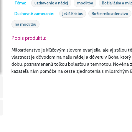
Téma:
uzdravenie a nádej
modlitba
Božia láska a mi
Duchovné zameranie:
Ježiš Kristus
Božie milosrdenstvo
na modlitbu
Popis produktu:
Milosrdenstvo je kľúčovým slovom evanjelia, ale aj stálou 
vlastnosť je dôvodom na našu nádej a dôveru v Boha, ktorý s
dobu, poznamenanú toľkou bolesťou a temnotou. Novéna z
kazateľa nám pomôže na ceste zjednotenia s milosrdným 