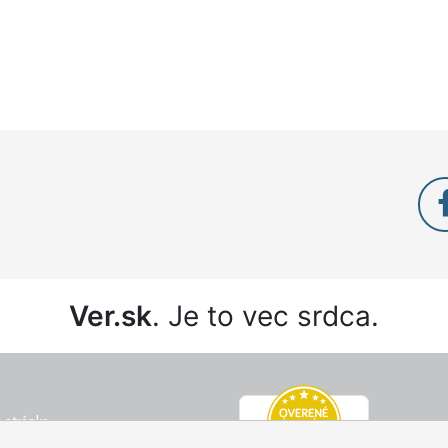
Ver.sk
. Je to vec srdca.
 stránka
é podmienky