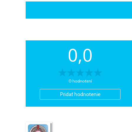
0,0
0 hodnotení