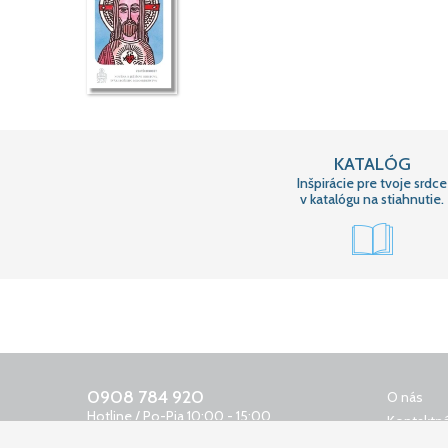
KATALÓG
Inšpirácie pre tvoje srdce
v katalógu na stiahnutie.
0908 784 920
O nás
Hotline / Po-Pia 10:00 - 15:00
Kontaktná
0650 400 159
Obchodn