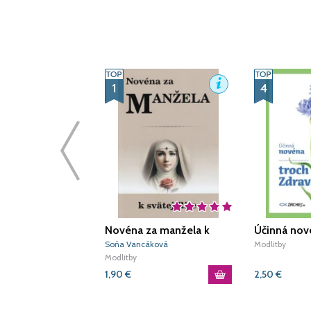
1
4
Novéna za manžela k
Účinná nov
svätej Rite
Zdravasov
Soňa Vancáková
Modlitby
Modlitby
1,90
€
2,50
€