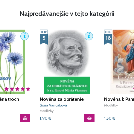
Najpredávanejšie v tejto kategórii
5
18
éna troch
Novéna za obrátenie
Novéna k Pann
blízkych k sv. Jánovi Mária
Rozväzovačke
Soňa Vancáková
Modlitby
Vianney
Modlitby
1,90
€
1,50
€