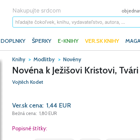
Nakupujte srdcom
objedna
 DOPLNKY
ŠPERKY
E-KNIHY
VER.SK KNIHY
MAGA
Knihy
Modlitby
Novény
Novéna k Ježišovi Kristovi, Tvá
Vojtěch Kodet
Ver.sk cena:
1,44
EUR
Bežná cena:
1,80
EUR
Popisné štítky: