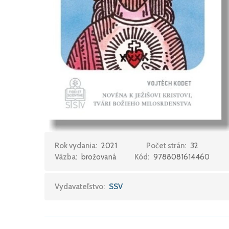
Rok vydania:
2021
Počet strán:
32
Väzba:
brožovaná
Kód:
9788081614460
Vydavateľstvo:
SSV