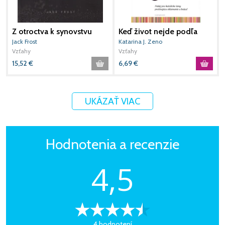
Z otroctva k synovstvu
Keď život nejde podľa
O
tvojích predstáv
v
Jack Frost
Katarina J. Zeno
E
Vzťahy
Vzťahy
V
15,52
€
6,69
€
6
UKÁZAŤ VIAC
Hodnotenia a recenzie
4,5
4 hodnotení