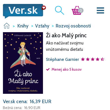
0
Knihy
Vzťahy
Rozvoj osobnosti
Ži ako Malý princ
Ako načúvať svojmu
vnútornému dieťaťu
Stéphane Garnier
Menej ako 5 kusov
Ver.sk cena:
16,39
EUR
Bežná cena:
16,90
EUR