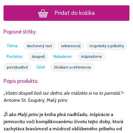
Pridať do košíka
Popisné štítky:
Téma:
duchovný rast
sebarozvoj
rozprávky a príbehy
Pre koho:
dospelí
Naladenie:
inšpiratívne
povzbudivé
Účel:
štúdium a referencia
Popis produktu:
„Všetci dospelí boli raz deťmi, ale málokto si na to pamätá.“
–
Antoine St. Exupéry, Malý princ
Ži ako Malý princ
je kniha plná nadhľadu, inšpirácie a
jemnocitu voči komplikovanému životu tejto doby, ktorá
zachytáva bravúrnosť a múdrosť obľúbeného príbehu od