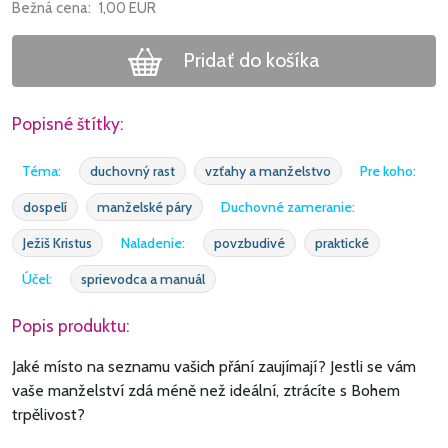
Bežná cena:
1,00
EUR
Pridať do košíka
Popisné štítky:
Téma:
duchovný rast
vzťahy a manželstvo
Pre koho:
dospelí
manželské páry
Duchovné zameranie:
Ježiš Kristus
Naladenie:
povzbudivé
praktické
Účel:
sprievodca a manuál
Popis produktu:
Jaké místo na seznamu vašich přání zaujímají? Jestli se vám
vaše manželství zdá méně než ideální, ztrácíte s Bohem
trpělivost?