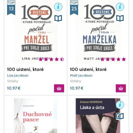
13
25
100 uistení, ktoré
100 uistení, ktoré
V
potrebuje počuť tvoj
potrebuje počuť tvoja
(
Lisa Jacobson
Matt Jacobson
E
manžel
manželka
Vzťahy
Vzťahy
V
10,97
€
10,97
€
7