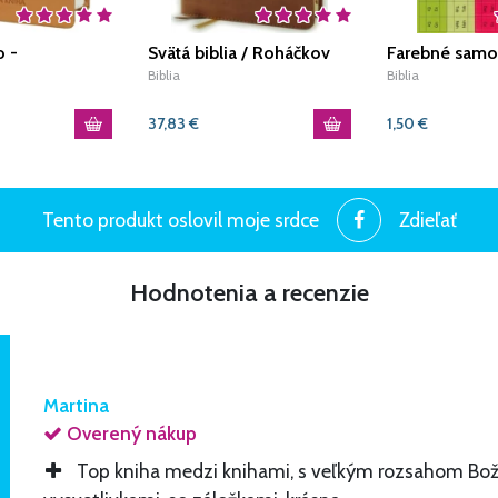
o -
Svätá biblia / Roháčkov
Farebné samo
á Biblia
preklad, s indexami,
štítky do Svä
Biblia
Biblia
rmát) - hnedá
hnedá
komplet
37,83
€
1,50
€
Tento produkt oslovil moje srdce
Zdieľať
Hodnotenia a recenzie
Martina
Overený nákup
Top kniha medzi knihami, s veľkým rozsahom Boži