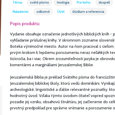
Téma:
sväté písmo
teológia
Pre koho:
dospelí
Naladenie:
odborné
Účel:
štúdium a referencia
Popis produktu:
Vydanie obsahuje označenie jednotlivých biblických kníh - 
vyhľadanie príslušnej knihy. V skromnom zozname slovenský
Boteka výnimočné miesto. Autor na ňom pracoval s cieľom p
prvým krokom k lepšiemu porozumeniu neraz neľahkých text
tisícročia, ba i viac. Okrem zrozumiteľnosti jazyka je obro
komentármi a margináliami Jeruzalemskej Biblie.
Jeruzalemská Biblia je preklad Svätého písma do francúzšti
Jeruzalemskej biblickej školy, ktorú vedú dominikáni. Vynikajú
archeologické, lingvistické a ďalšie relevantné poznatky, kt
hodnotný úvod. Vďaka týmto úvodom čitateľ vopred spozná z
pozadie jej vzniku, obsahovú štruktúru, jej začlenenie do c
prvotný predpoklad pre správne vnímanie a porozumenie o