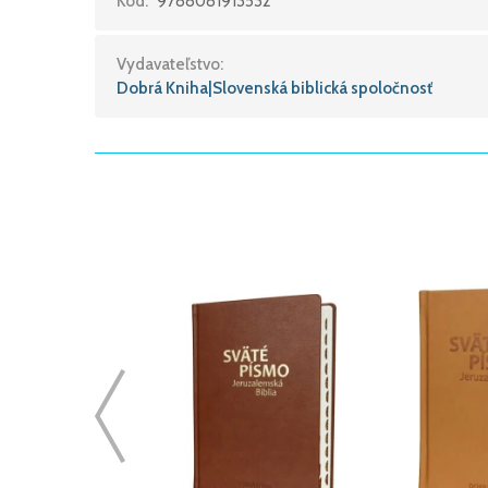
Kód:
9788081913532
Vydavateľstvo:
Dobrá Kniha|Slovenská biblická spoločnosť