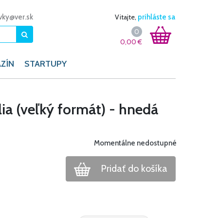
vky@ver.sk
Vitajte,
prihláste sa
0
0,00
€
ZÍN
STARTUPY
ia (veľký formát) - hnedá
Momentálne nedostupné
Pridať do košíka