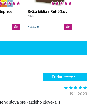
lepiace
Svätá biblia / Roháčkov
Žalmy
tého Písma -
preklad, so zipsom, s
Biblia
Biblia
indexami, hnedá
43,65
€
10,67
€
19.11.2023
eho slova pre každého človeka, s