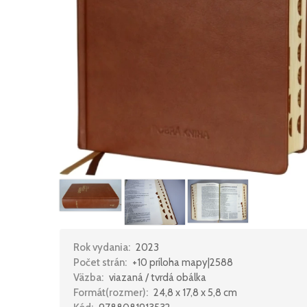
Rok vydania:
2023
Počet strán:
+10 príloha mapy|2588
Väzba:
viazaná / tvrdá obálka
Formát(rozmer):
24,8 x 17,8 x 5,8 cm