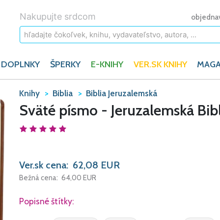
Nakupujte srdcom
objedna
 DOPLNKY
ŠPERKY
E-KNIHY
VER.SK KNIHY
MAGA
Knihy
Biblia
Biblia Jeruzalemská
Sväté písmo - Jeruzalemská Bibl
Ver.sk cena:
62,08
EUR
Bežná cena:
64,00
EUR
Popisné štítky: