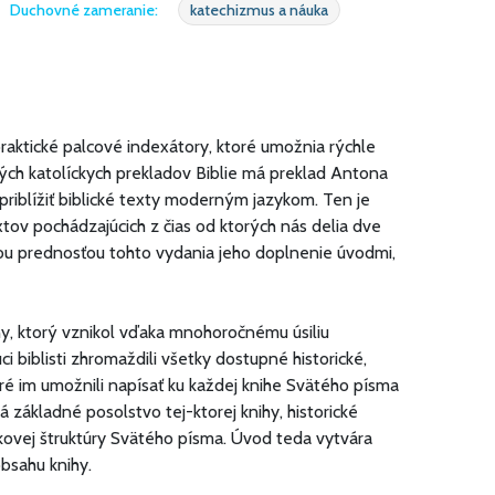
Duchovné zameranie:
katechizmus a náuka
praktické palcové indexátory, ktoré umožnia rýchle
ch katolíckych prekladov Biblie má preklad Antona
riblížiť biblické texty moderným jazykom. Ten je
ov pochádzajúcich z čias od ktorých nás delia dve
vskou prednosťou tohto vydania jeho doplnenie úvodmi,
ny, ktorý vznikol vďaka mnohoročnému úsiliu
ci biblisti zhromaždili všetky dostupné historické,
oré im umožnili napísať ku každej knihe Svätého písma
ákladné posolstvo tej-ktorej knihy, historické
elkovej štruktúry Svätého písma. Úvod teda vytvára
bsahu knihy.