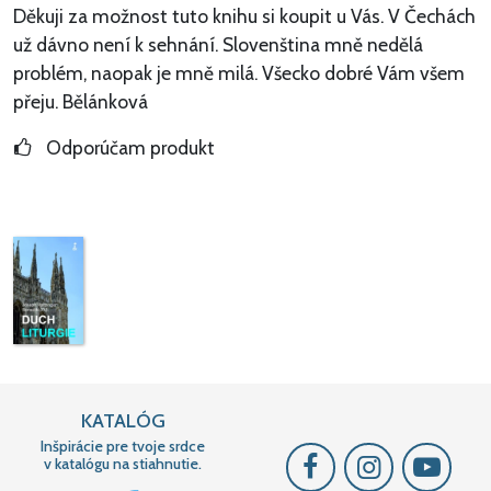
Děkuji za možnost tuto knihu si koupit u Vás. V Čechách
už dávno není k sehnání. Slovenština mně nedělá
problém, naopak je mně milá. Všecko dobré Vám všem
přeju. Bělánková
Odporúčam produkt
KATALÓG
Inšpirácie pre tvoje srdce
v katalógu na stiahnutie.