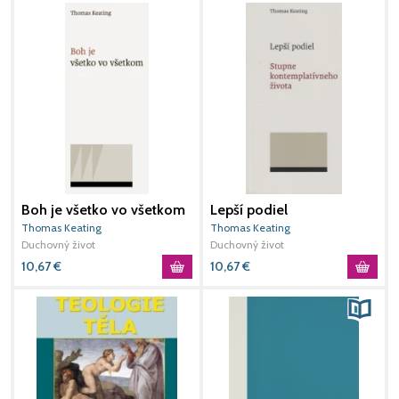
Boh je všetko vo všetkom
Lepší podiel
M
n
Thomas Keating
Thomas Keating
B
Duchovný život
Duchovný život
S
D
10,67
€
10,67
€
1