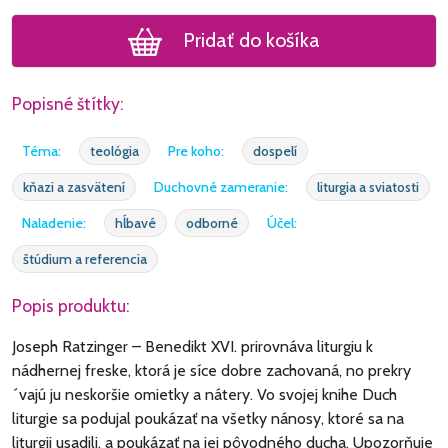
Pridať do košíka
Popisné štítky:
Téma:
teológia
Pre koho:
dospelí
kňazi a zasvätení
Duchovné zameranie:
liturgia a sviatosti
Naladenie:
hĺbavé
odborné
Účel:
štúdium a referencia
Popis produktu:
Joseph Ratzinger – Benedikt XVI. prirovnáva liturgiu k
nádhernej freske, ktorá je síce dobre zachovaná, no prekry
´vajú ju neskoršie omietky a nátery. Vo svojej knihe Duch
liturgie sa podujal poukázať na všetky nánosy, ktoré sa na
liturgii usadili, a poukázať na jej pôvodného ducha. Upozorňuje