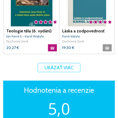
Teologie těla (6. vydání)
Láska a zodpovednosť
N
t
Ján Pavol II.- Karol Wojtyła
Karol Vojtyla
H
Duchovný život
Duchovný život
D
20,27
€
19,30
€
-
UKÁZAŤ VIAC
Hodnotenia a recenzie
5,0