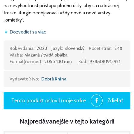
na nevyhnutnosť prístupu plného úcty, aby sa na krásnej
freske liturgie neobjavovali vždy nové a nové vrstvy
„omietky“.
Dozvedieť sa viac
„Nejde mi o vedecké diskusie či vy´skumy, ale o snahu nanovo
Rok vydania:
2023
Jazyk:
slovenský
Počet strán:
248
Väzba:
viazaná / tvrdá obálka
pochopiť vieru, o správne uskutočnenie je ústredny´ch
Formát(rozmer):
205 x 130 mm
Kód:
9788081913921
vyjadrovacích foriem, ktory´mi je práve liturgia. Keby kniha
spôsobila niečo také, ako ‚liturgické hnutie, hnutie zamerané
na liturgiu, a podnietila by tak jej správne, vnútorné i vonkajšie
Vydavateľstvo:
Dobrá Kniha
uskutočňovanie, zámer, s ktory´m som ju napísal, by bol
vrchovato naplneny´.”
Tento produkt oslovil moje srdce
Zdieľať
Najpredávanejšie v tejto kategórii