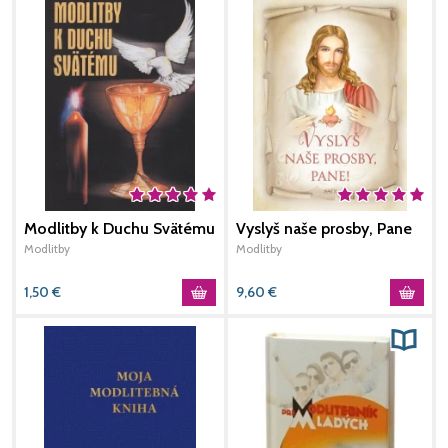
Modlitby k Duchu Svätému
Vyslyš naše prosby, Pane
N
Modlitby
Modlitby
M
1,50
€
9,60
€
1