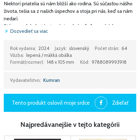
Niektorí priatelia sú nám bližší ako rodina. Sú súčasťou nášho
života, tešia sa z našich úspechov a stoja pri nás, keď sa nám
nedarí.
Stáva sa však, že týmto výnimočným ľuďom zabúdame
Dozvedieť sa viac
hovoriť, akí sú pre nás dôležití.
Týchto štyridsať jednoduchých modlitieb je návodom, ako sa
v rôznych životných situáciách modliť za svojich priateľov a
Rok vydania:
2024
Jazyk:
slovenský
Počet strán:
64
Väzba:
lepená / mäkká obálka
prehlbovať vzťahy s nimi.
Formát(rozmer):
148 x 105 mm
Kód:
9788089993918
Vydavateľstvo:
Kumran
Tento produkt oslovil moje srdce
Zdieľať
Najpredávanejšie v tejto kategórii