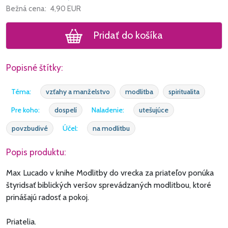
Bežná cena:
4,90
EUR
Pridať do košíka
Popisné štítky:
Téma:
vzťahy a manželstvo
modlitba
spiritualita
Pre koho:
dospelí
Naladenie:
utešujúce
povzbudivé
Účel:
na modlitbu
Popis produktu:
Max Lucado v knihe Modlitby do vrecka za priateľov ponúka
štyridsať biblických veršov sprevádzaných modlitbou, ktoré
prinášajú radosť a pokoj.
Priatelia.