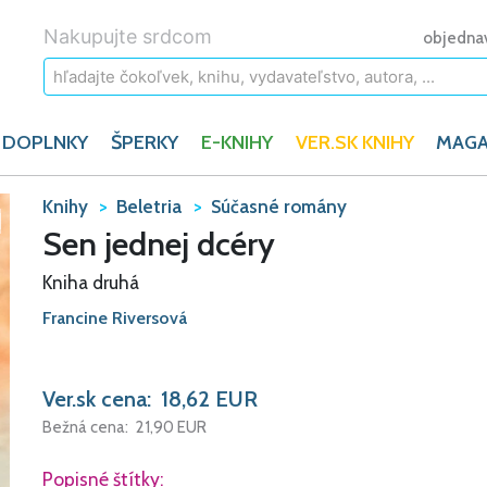
Nakupujte srdcom
objedna
 DOPLNKY
ŠPERKY
E-KNIHY
VER.SK KNIHY
MAGA
Knihy
Beletria
Súčasné romány
Sen jednej dcéry
Kniha druhá
Francine Riversová
Ver.sk cena:
18,62
EUR
Bežná cena:
21,90
EUR
Popisné štítky: