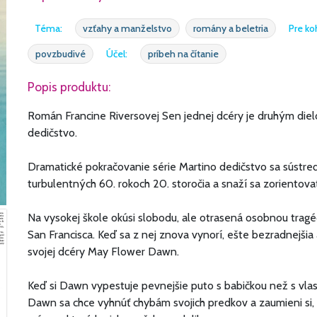
Téma:
vzťahy a manželstvo
romány a beletria
Pre ko
povzbudivé
Účel:
príbeh na čítanie
Popis produktu:
Román Francine Riversovej Sen jednej dcéry je druhým dielo
dedičstvo.
Dramatické pokračovanie série Martino dedičstvo sa sústreď
turbulentných 60. rokoch 20. storočia a snaží sa zorientov
Na vysokej škole okúsi slobodu, ale otrasená osobnou trag
San Francisca. Keď sa z nej znova vynorí, ešte bezradnejši
svojej dcéry May Flower Dawn.
Keď si Dawn vypestuje pevnejšie puto s babičkou než s vlas
Dawn sa chce vyhnúť chybám svojich predkov a zaumieni si, 