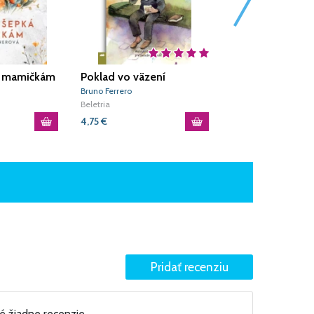
á mamičkám
Poklad vo väzení
Kuchárka kráľov
Bruno Ferrero
Tessa Afsharová
Beletria
Beletria
4,75
€
14,45
€
né žiadne recenzie