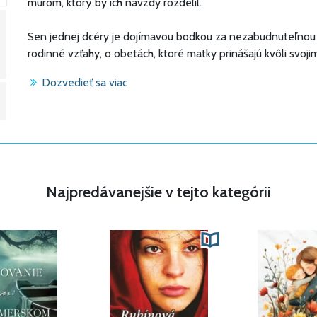
múrom, ktorý by ich navždy rozdelil.
Sen jednej dcéry je dojímavou bodkou za nezabudnuteľnou 
rodinné vzťahy, o obetách, ktoré matky prinášajú kvôli svoj
Dozvedieť sa viac
Najpredávanejšie v tejto kategórii