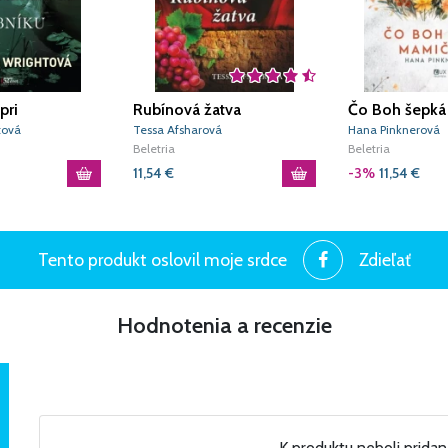
pri
Rubínová žatva
Čo Boh šepk
kom rybníku
tová
Tessa Afsharová
Hana Pinknerová
Beletria
Beletria
11,54
€
-3%
11,54
€
Tento produkt oslovil moje srdce
Zdieľať
Hodnotenia a recenzie
K produktu neboli prida