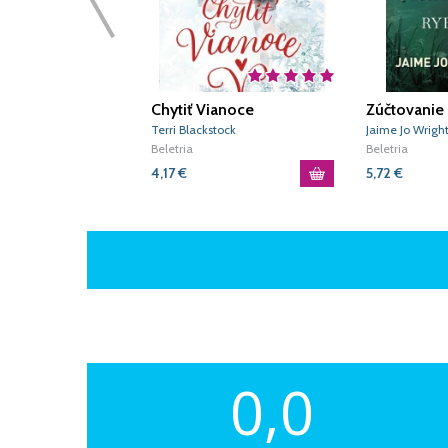
Chytiť Vianoce
Zúčtovanie 
Gossamers
Terri Blackstock
Jaime Jo Wrigh
Beletria
Beletria
4,17
€
5,72
€
0,0