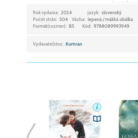
Rok vydania:
2024
Jazyk:
slovenský
Počet strán:
504
Väzba:
lepená / mäkká obálka
Formát(rozmer):
B5
Kód:
9788089993949
Vydavateľstvo:
Kumran