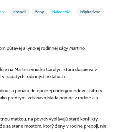
ho:
dospelí
ženy
Naladenie:
inšpiratívne
m pútavej a lyrickej rodinnej ságy Martino
uje na Martinu vnučku Carolyn, ktorá dospieva v
ať v napätých rodinných vzťahoch.
édiou sa ponára do opojnej undergroundovej kultúry
a ako predtým, zdráhavo hľadá pomoc v rodine a u
tnou matkou, na povrch vyplávajú staré konflikty.
že sa stane mostom, ktorý ženy v rodine prepojí, nie