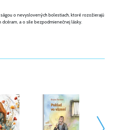
ságou o nevyslovených bolestiach, ktoré rozožierajú
im dcéram, a o sile bezpodmienečnej lásky.