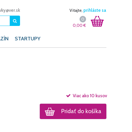
vky@ver.sk
Vitajte,
prihláste sa
0
0,00
€
ZÍN
STARTUPY
Viac ako 10 kusov
Pridať do košíka