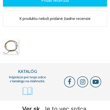
K produktu neboli pridané žiadne recenzie
KATALÓG
Inšpirácie pre tvoje srdce
v katalógu na stiahnutie.
Ver.sk
. Je to vec srdca.