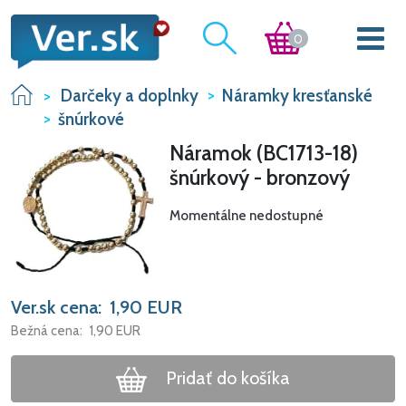
0
Darčeky a doplnky
Náramky kresťanské
šnúrkové
Náramok (BC1713-18)
šnúrkový - bronzový
Momentálne nedostupné
Ver.sk cena:
1,90
EUR
Bežná cena:
1,90
EUR
Pridať do košíka