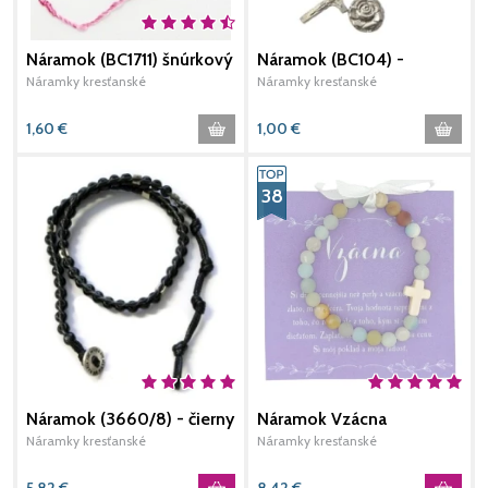
Náramok (BC1711) šnúrkový
Náramok (BC104) -
N
– ružový
bledomodrý
Náramky kresťanské
Náramky kresťanské
N
1,60
€
1,00
€
38
Náramok (3660/8) - čierny
Náramok Vzácna
Náramky kresťanské
Náramky kresťanské
N