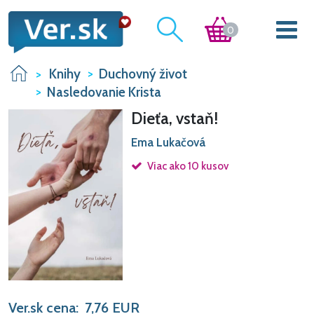
0
Knihy
Duchovný život
Nasledovanie Krista
Dieťa, vstaň!
Ema Lukačová
Viac ako 10 kusov
Ver.sk cena:
7,76
EUR