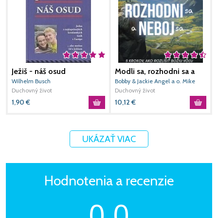
Ježiš - náš osud
Modli sa, rozhodni sa a
neboj sa
Wilhelm Busch
Bobby & Jackie Angel a o. Mike
B
Duchovný život
Schmitz
Duchovný život
D
1,90
€
10,12
€
1
UKÁZAŤ VIAC
Hodnotenia a recenzie
0,0