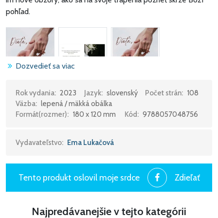
pohľad.
Dozvedieť sa viac
Rok vydania:
2023
Jazyk:
slovenský
Počet strán:
108
Väzba:
lepená / mäkká obálka
Formát(rozmer):
180 x 120 mm
Kód:
9788057048756
Vydavateľstvo:
Ema Lukačová
Tento produkt oslovil moje srdce
Zdieľať
Najpredávanejšie v tejto kategórii