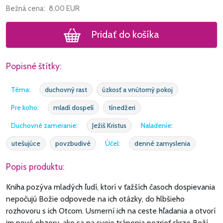
Bežná cena:
8,00
EUR
Pridať do košíka
Popisné štítky:
Téma:
duchovný rast
úzkosť a vnútorný pokoj
Pre koho:
mladí dospelí
tínedžeri
Duchovné zameranie:
Ježiš Kristus
Naladenie:
utešujúce
povzbudivé
Účel:
denné zamyslenia
Popis produktu:
Kniha pozýva mladých ľudí, ktorí v ťažších časoch dospievania
nepočujú Božie odpovede na ich otázky, do hlbšieho
rozhovoru s ich Otcom. Usmerní ich na ceste hľadania a otvorí
im nové obzory, ako sa na svoje trápenia pozrieť skrze Boží