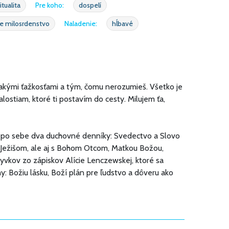
itualita
Pre koho:
dospelí
e milosrdenstvo
Naladenie:
hĺbavé
ijakými ťažkosťami a tým, čomu nerozumieš. Všetko je
lostiam, ktoré ti postavím do cesty. Milujem ťa,
a po sebe dva duchovné denníky: Svedectvo a Slovo
Ježišom, ale aj s Bohom Otcom, Matkou Božou,
yvkov zo zápiskov Alície Lenczewskej, ktoré sa
y: Božiu lásku, Boží plán pre ľudstvo a dôveru ako