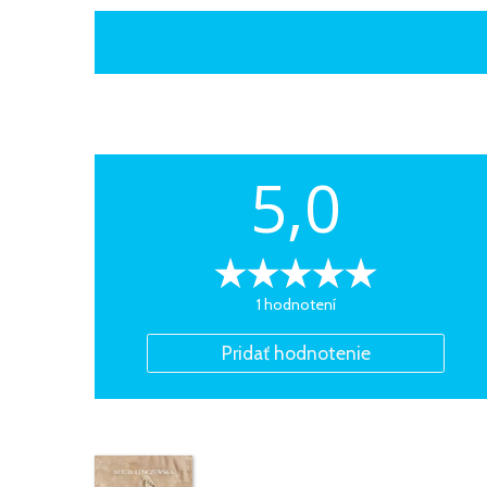
5,0
1 hodnotení