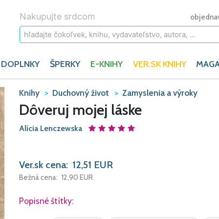
Nakupujte srdcom
objedna
 DOPLNKY
ŠPERKY
E-KNIHY
VER.SK KNIHY
MAGA
Knihy
Duchovný život
Zamyslenia a výroky
Dôveruj mojej láske
Alícia Lenczewska
Ver.sk cena:
12,51
EUR
Bežná cena:
12,90
EUR
Popisné štítky: