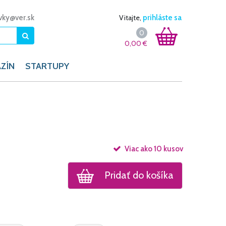
vky@ver.sk
Vitajte,
prihláste sa
0
0,00
€
ZÍN
STARTUPY
Viac ako 10 kusov
Pridať do košíka