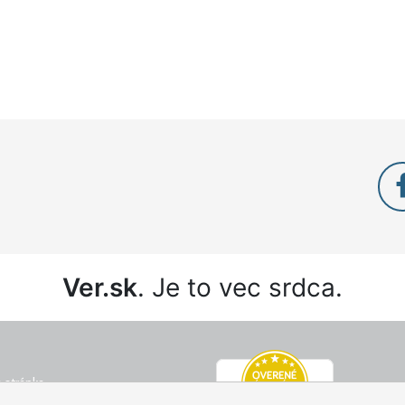
Ver.sk
. Je to vec srdca.
 stránka
é podmienky