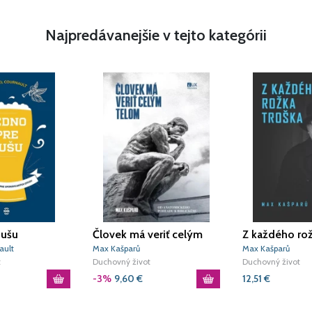
Najpredávanejšie v tejto kategórii
dušu
Človek má veriť celým
Z každého rož
telom
t.v
ault
Max Kašparů
Max Kašparů
t
Duchovný život
Duchovný život
-3%
9,60
€
12,51
€