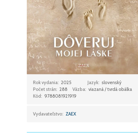
Rok vydania:
2025
Jazyk:
slovenský
Počet strán:
288
Väzba:
viazaná / tvrdá obálka
Kód:
9788081921919
Vydavateľstvo:
ZAEX