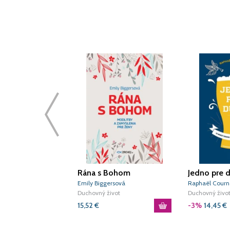
Rána s Bohom
Jedno pre 
Emily Biggersová
Raphaël Courn
Duchovný život
Duchovný živo
15,52
€
-3%
14,45
€