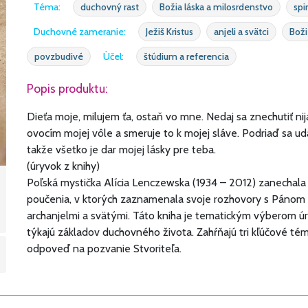
Téma:
duchovný rast
Božia láska a milosrdenstvo
spir
Duchovné zameranie:
Ježiš Kristus
anjeli a svätci
Boži
povzbudivé
Účel:
štúdium a referencia
Popis produktu:
Dieťa moje, milujem ťa, ostaň vo mne. Nedaj sa znechutiť n
ovocím mojej vôle a smeruje to k mojej sláve. Podriaď sa uda
takže všetko je dar mojej lásky pre teba.
(úryvok z knihy)
Poľská mystička Alícia Lenczewska (1934 – 2012) zanechal
poučenia, v ktorých zaznamenala svoje rozhovory s Pánom 
archanjelmi a svätými. Táto kniha je tematickým výberom úr
týkajú základov duchovného života. Zahŕňajú tri kľúčové tém
odpoveď na pozvanie Stvoriteľa.