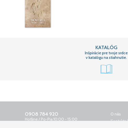
KATALÓG
Inšpirácie pre tvoje srdce
v katalógu na stiahnutie.
0908 784 920
O nás
Hotline / Po-Pia 10:00 - 15:00
Kontaktná
0650 400 159
Obchodn