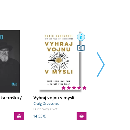
ka troška /
Vyhraj vojnu v mysli
Buď, kde si
Craig Groeschel
Štěpán Smolen
Duchovný život
Duchovný život
14,55
€
12,51
€