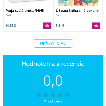
Moja svätá omša /MMK
Úžasná kniha s nálepkami
N
pre chlapcov
Deti
Deti
L
D
14,55
€
5,81
€
1
UKÁZAŤ VIAC
Hodnotenia a recenzie
0,0
0 hodnotení