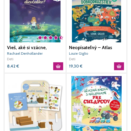
Vieš, aké si vzácne,
Neopísateľný – Atlas
B
dievčatko?
dobrodružstiev
Rachael Denhollander
Louie Giglio
R
Deti
Deti
D
8,42
€
19,30
€
2